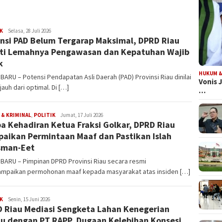
Edi
K
Selasa, 28 Juli 2026
nsi PAD Belum Tergarap Maksimal, DPRD Riau
Gustien
ti Lemahnya Pengawasan dan Kepatuhan Wajib
k
HUKUM &
ARU – Potensi Pendapatan Asli Daerah (PAD) Provinsi Riau dinilai
Vonis 
jauh dari optimal. Di […]
…
Edi
& KRIMINAL
,
POLITIK
Jumat, 17 Juli 2026
a Kehadiran Ketua Fraksi Golkar, DPRD Riau
Gustien
aikan Permintaan Maaf dan Pastikan Islah
sman-Eet
BARU – Pimpinan DPRD Provinsi Riau secara resmi
mpaikan permohonan maaf kepada masyarakat atas insiden […]
Edi
K
Senin, 15 Juni 2026
 Riau Mediasi Sengketa Lahan Kenegerian
Gustien
u dengan PT RAPP, Dugaan Kelebihan Konsesi