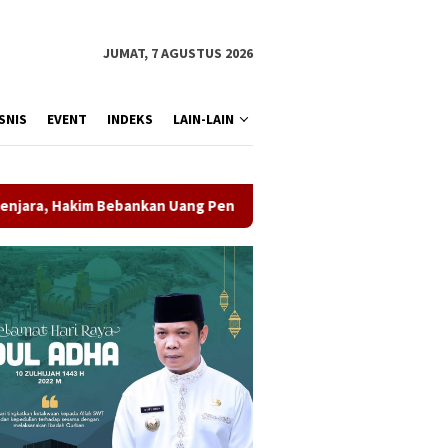
JUMAT, 7 AGUSTUS 2026
SNIS
EVENT
INDEKS
LAIN-LAIN
kan Uang Pengganti Rp1,45 Miliar
Potensi PAD Belum Ter