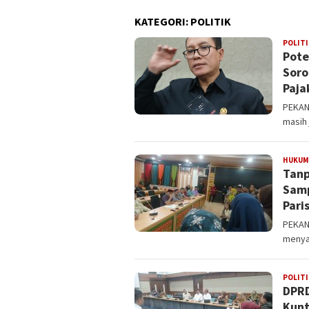
KATEGORI:
POLITIK
POLITI
Pote
Soro
Paja
PEKANB
masih 
HUKUM 
Tanp
Samp
Pari
PEKAN
menya
POLITI
DPRD
Kunt