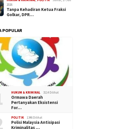
HUKUM & KRIMINAL
,
POLITIK
Jumat, 17 Juli
2026
Tanpa Kehadiran Ketua Fraksi
Golkar, DPR…
A POPULAR
1
HUKUM & KRIMINAL
3114 Dilihat
Ormawa Daerah
Pertanyakan Eksistensi
For…
2
POLITIK
1346 Dilihat
Polisi Malaysia Antisipasi
Kriminalitas …