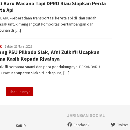
i Baru Wacana Tapi DPRD Riau Siapkan Perda
Gustien
ta Api
BARU-Keberadaan transportasi kereta api di Riau sudah
sak untuk mengangkut komoditas pertambangan dan
bunan di […]
Edi
K
Sabtu, 22 Maret 2025
ng PSU Pilkada Siak, Afni Zulkifli Ucapkan
Gustien
ma Kasih Kepada Rivalnya
ulkifli bersama suami dan para pendukungnya. PEKANBARU –
Bupati Kabupaten Siak Sri Indrapura, […]
Lihat Lainnya
JARINGAN SOCIAL
Facebook
Twitter
KARIR