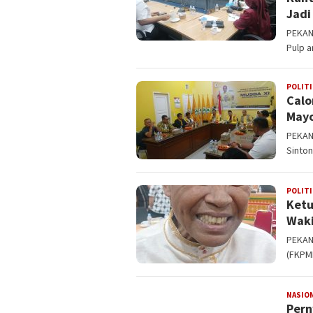
Jadi
PEKAN
Pulp a
POLITI
Calo
Mayo
PEKANB
Sinton
POLITI
Ketu
Waki
PEKAN
(FKPMR
NASIO
Pern