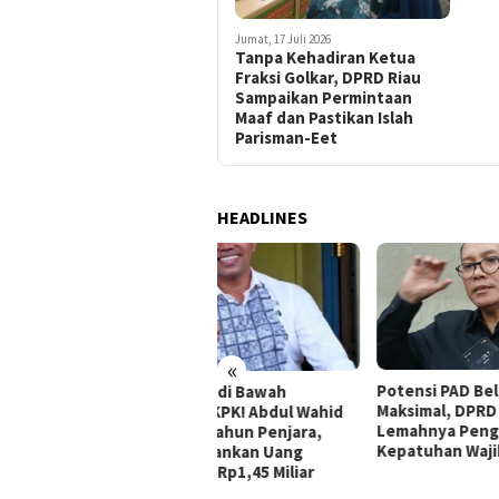
Jumat, 17 Juli 2026
Tanpa Kehadiran Ketua
Fraksi Golkar, DPRD Riau
Sampaikan Permintaan
Maaf dan Pastikan Islah
Parisman-Eet
HEADLINES
«
Potensi PAD Belum Tergarap
Tida
is Jauh di Bawah
Maksimal, DPRD Riau Soroti
Huma
tutan KPK! Abdul Wahid
Lemahnya Pengawasan dan
Diso
onis 2 Tahun Penjara,
Kepatuhan Wajib Pajak
Eval
kim Bebankan Uang
gganti Rp1,45 Miliar