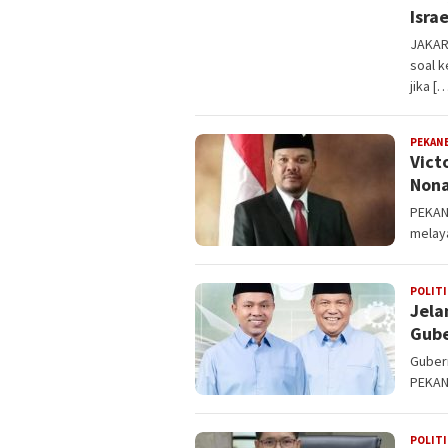
Isra
JAKAR
soal 
jika [
PEKAN
Vict
Nona
PEKANB
melaya
POLITI
Jela
Gube
Gubern
PEKAN
POLITI