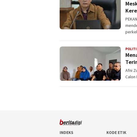
Mesk
Kere
PEKAN
mende
perke
POLITI
Mena
Teri
Afni Z
Calon 
INDEKS
KODE ETIK