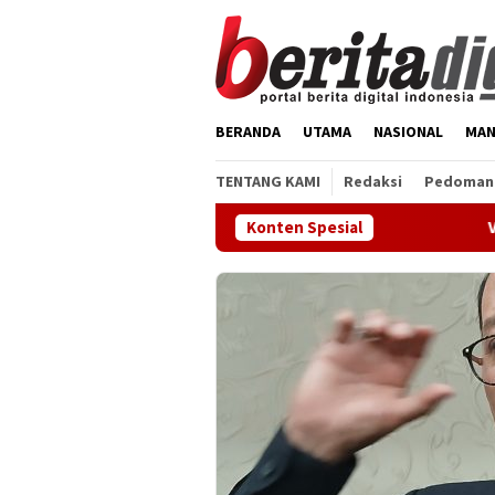
Loncat
ke
konten
BERANDA
UTAMA
NASIONAL
MAN
TENTANG KAMI
Redaksi
Pedoman 
Konten Spesial
Vonis Jauh di Bawah 