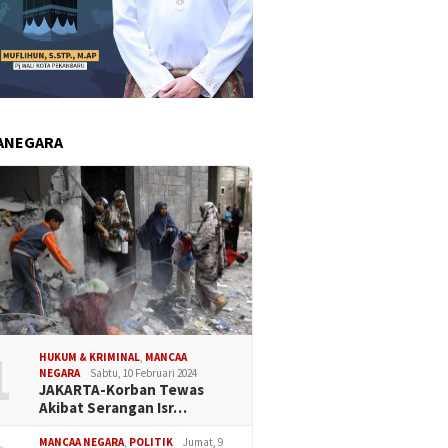
ANEGARA
1
HUKUM & KRIMINAL
,
MANCAA
NEGARA
Sabtu, 10 Februari 2024
JAKARTA-Korban Tewas
Akibat Serangan Isr…
MANCAA NEGARA
,
POLITIK
Jumat, 9