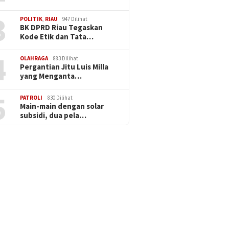
3
POLITIK
,
RIAU
947 Dilihat
BK DPRD Riau Tegaskan
Kode Etik dan Tata…
4
OLAHRAGA
883 Dilihat
Pergantian Jitu Luis Milla
yang Menganta…
5
PATROLI
830 Dilihat
Main-main dengan solar
subsidi, dua pela…