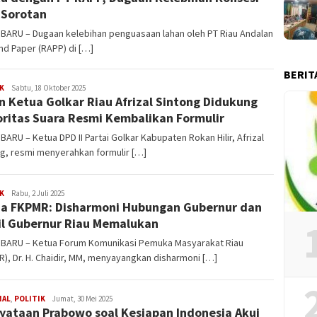
 Sorotan
BARU – Dugaan kelebihan penguasaan lahan oleh PT Riau Andalan
nd Paper (RAPP) di […]
BERIT
Edi
K
Sabtu, 18 Oktober 2025
n Ketua Golkar Riau Afrizal Sintong Didukung
Gustien
ritas Suara Resmi Kembalikan Formulir
ARU – Ketua DPD II Partai Golkar Kabupaten Rokan Hilir, Afrizal
g, resmi menyerahkan formulir […]
Edi
K
Rabu, 2 Juli 2025
a FKPMR: Disharmoni Hubungan Gubernur dan
Gustien
l Gubernur Riau Memalukan
BARU – Ketua Forum Komunikasi Pemuka Masyarakat Riau
), Dr. H. Chaidir, MM, menyayangkan disharmoni […]
Edi
NAL
,
POLITIK
Jumat, 30 Mei 2025
yataan Prabowo soal Kesiapan Indonesia Akui
Gustien