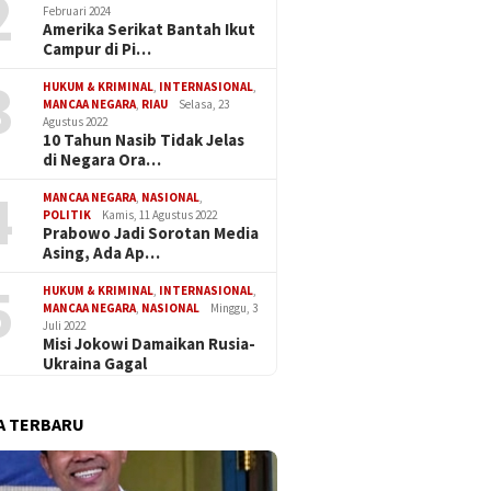
2
Februari 2024
Amerika Serikat Bantah Ikut
Campur di Pi…
3
HUKUM & KRIMINAL
,
INTERNASIONAL
,
MANCAA NEGARA
,
RIAU
Selasa, 23
Agustus 2022
10 Tahun Nasib Tidak Jelas
di Negara Ora…
4
MANCAA NEGARA
,
NASIONAL
,
POLITIK
Kamis, 11 Agustus 2022
Prabowo Jadi Sorotan Media
Asing, Ada Ap…
5
HUKUM & KRIMINAL
,
INTERNASIONAL
,
MANCAA NEGARA
,
NASIONAL
Minggu, 3
Juli 2022
Misi Jokowi Damaikan Rusia-
Ukraina Gagal
Potensi
 Kehadiran Ketua
Vonis Jauh di Bawah
Maksima
 Golkar, DPRD Riau
Tuntutan KPK! Abdul Wahid
Lemahn
ikan Permintaan Maaf
A TERBARU
Divonis 2 Tahun Penjara,
Kepatuh
stikan Islah Parisman-
Hakim Bebankan Uang
Pengganti Rp1,45 Miliar