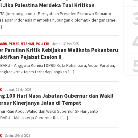
el Jika Palestina Merdeka Tuai Kritikan
TA (beritadigi.com) –Pernyataan Presiden Prabowo Subianto
kesiapan Indonesia membuka hubungan diplomatik dengan Israel
…]
Edi
BARU
,
PEMERINTAHAN
,
POLITIK
Jumat, 30 Mei 2025
or Parulian Kritik Kebijakan Walikota Pekanbaru
Gustien
ktifkan Pejabat Eselon II
ARU – Anggota Komisi I DPRD Kota Pekanbaru, Victor Parulian,
ngkan kritik tajam terhadap langkah […]
Edi
K
Jumat, 23 Mei 2025
ng 100 Hari Masa Jabatan Gubernur dan Wakil
Gustien
rnur Kinerjanya Jalan di Tempat
ur Riau Abdul Wahid dan Wakil Gubernur SF Hariyanto
BARU – Masa kerja Gubernur Riau […]
Edi
K
Senin, 19 Mei 2025