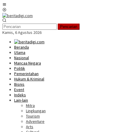
Loncat
Menu
ke
Mobile
konten
Pencarian
Kamis, 6 Agustus 2026
Beranda
Utama
Nasional
Mancaa Negara
Politik
Pemerintahan
Hukum & Kriminal
Bisnis
Event
Indeks
Lain-lain
Mitra
Lingkungan
Tourism
Adventure
Arts