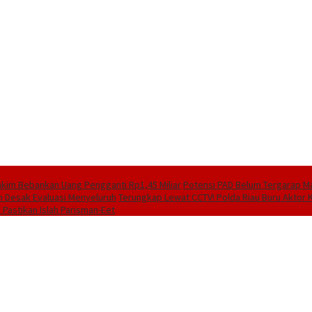
Hakim Bebankan Uang Pengganti Rp1,45 Miliar
Potensi PAD Belum Tergarap M
n Desak Evaluasi Menyeluruh
Terungkap Lewat CCTV! Polda Riau Buru Aktor
Pastikan Islah Parisman-Eet