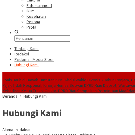
Cultural
Entertainment
Iklim
Kesehatan
Pesona
Profil
Tentang Kami
Redaksi
Pedoman Media Siber
Hubungi Kami
Konten Spesial
Vonis Jauh di Bawah Tuntutan KPK! Abdul Wahid Divonis 2 Tahun Penjara, 
Pajak
Tidak Responsif, Kinerja Humas Setwan DPRD Riau Disorot, Wartawa
Kehadiran Ketua Fraksi Golkar, DPRD Riau Sampaikan Permintaan Maaf dan 
Beranda
Hubungi Kami
Hubungi Kami
Alamat redaksi: