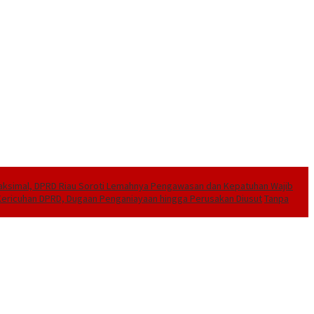
aksimal, DPRD Riau Soroti Lemahnya Pengawasan dan Kepatuhan Wajib
 Kericuhan DPRD, Dugaan Penganiayaan hingga Perusakan Diusut
Tanpa