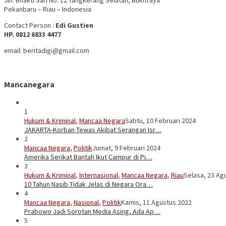
Jln. Bhakti Sari No. 12 Tangkerang Selatan, Bukitraya
Pekanbaru – Riau – Indonesia
Contact Person :
Edi Gustien
HP. 0812 6833 4477
email: beritadigi@gmail.com
Mancanegara
1
Hukum & Kriminal
,
Mancaa Negara
Sabtu, 10 Februari 2024
JAKARTA-Korban Tewas Akibat Serangan Isr…
2
Mancaa Negara
,
Politik
Jumat, 9 Februari 2024
Amerika Serikat Bantah Ikut Campur di Pi…
3
Hukum & Kriminal
,
Internasional
,
Mancaa Negara
,
Riau
Selasa, 23 Ag
10 Tahun Nasib Tidak Jelas di Negara Ora…
4
Mancaa Negara
,
Nasional
,
Politik
Kamis, 11 Agustus 2022
Prabowo Jadi Sorotan Media Asing, Ada Ap…
5