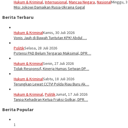
Hukum & Kriminal
,
Internasional
,
Mancaa Negara
,
Nasional
Minggu, 3 
Misi Jokowi Damaikan Rusia-Ukraina Gagal
Berita Terbaru
Hukum & Kriminal
Kamis, 30 Juli 2026
Vonis Jauh di Bawah Tuntutan KPK! Abdul …
Politik
Selasa, 28 Juli 2026
Potensi PAD Belum Tergarap Maksimal, DPR…
Hukum & Kriminal
Senin, 27 Juli 2026
Tidak Responsif, Kinerja Humas Setwan DP…
Hukum & Kriminal
Sabtu, 18 Juli 2026
Terungkap Lewat CCTV! Polda Riau Buru Ak…
Hukum & Kriminal
,
Politik
Jumat, 17 Juli 2026
Tanpa Kehadiran Ketua Fraksi Golkar, DPR…
Berita Popular
1