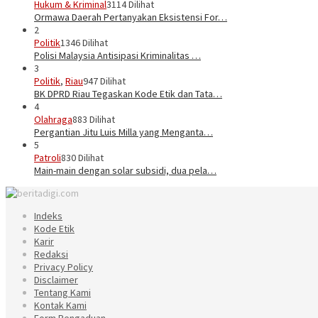
Hukum & Kriminal
3114 Dilihat
Ormawa Daerah Pertanyakan Eksistensi For…
2
Politik
1346 Dilihat
Polisi Malaysia Antisipasi Kriminalitas …
3
Politik
,
Riau
947 Dilihat
BK DPRD Riau Tegaskan Kode Etik dan Tata…
4
Olahraga
883 Dilihat
Pergantian Jitu Luis Milla yang Menganta…
5
Patroli
830 Dilihat
Main-main dengan solar subsidi, dua pela…
Indeks
Kode Etik
Karir
Redaksi
Privacy Policy
Disclaimer
Tentang Kami
Kontak Kami