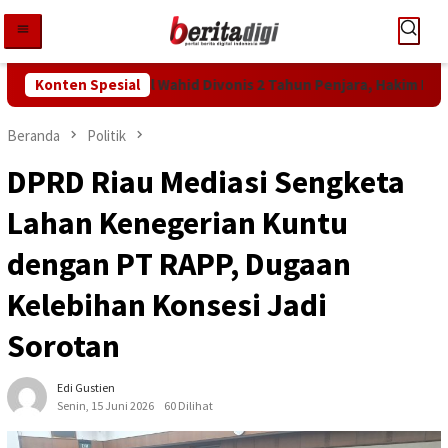
Loncat
ke
konten
tan KPK! Abdul Wahid Divonis 2 Tahun Penjara, Hakim Bebankan 
Konten Spesial
Beranda
Politik
DPRD Riau Mediasi Sengketa
Lahan Kenegerian Kuntu
dengan PT RAPP, Dugaan
Kelebihan Konsesi Jadi
Sorotan
Edi Gustien
Senin, 15 Juni 2026
60 Dilihat