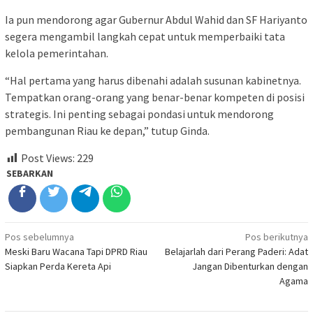
Ia pun mendorong agar Gubernur Abdul Wahid dan SF Hariyanto
segera mengambil langkah cepat untuk memperbaiki tata
kelola pemerintahan.
“Hal pertama yang harus dibenahi adalah susunan kabinetnya.
Tempatkan orang-orang yang benar-benar kompeten di posisi
strategis. Ini penting sebagai pondasi untuk mendorong
pembangunan Riau ke depan,” tutup Ginda.
Post Views:
229
SEBARKAN
Navigasi
Pos sebelumnya
Pos berikutnya
Meski Baru Wacana Tapi DPRD Riau
Belajarlah dari Perang Paderi: Adat
pos
Siapkan Perda Kereta Api
Jangan Dibenturkan dengan
Agama