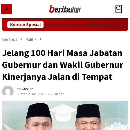
Loncat
ke
konten
ntutan KPK! Abdul Wahid Divonis 2 Tahun Penjara, Hakim Bebanka
Konten Spesial
Beranda
Politik
Jelang 100 Hari Masa Jabatan
Gubernur dan Wakil Gubernur
Kinerjanya Jalan di Tempat
Edi Gustien
Jumat, 23 Mei 2025
229 Dilihat