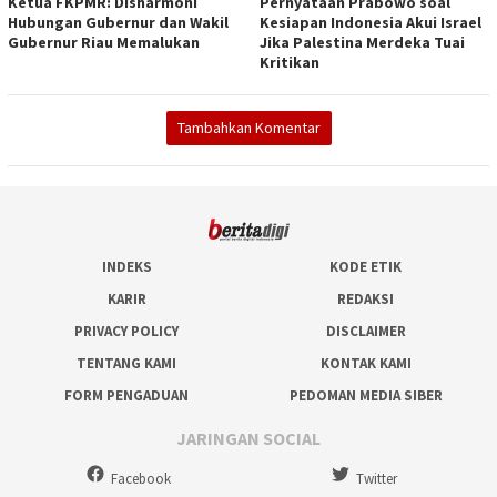
Ketua FKPMR: Disharmoni
Pernyataan Prabowo soal
Hubungan Gubernur dan Wakil
Kesiapan Indonesia Akui Israel
Gubernur Riau Memalukan
Jika Palestina Merdeka Tuai
Kritikan
Tambahkan Komentar
INDEKS
KODE ETIK
KARIR
REDAKSI
PRIVACY POLICY
DISCLAIMER
TENTANG KAMI
KONTAK KAMI
FORM PENGADUAN
PEDOMAN MEDIA SIBER
JARINGAN SOCIAL
Facebook
Twitter