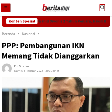
Loncat
ke
konten
utan KPK! Abdul Wahid Divonis 2 Tahun Penjara, Hakim Bebankan 
Konten Spesial
Beranda
Nasional
PPP: Pembangunan IKN
Memang Tidak Dianggarkan
Edi Gustien
Kamis, 3 Februari 2022
300 Dilihat