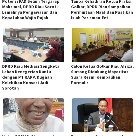
Potensi PAD Belum Tergarap
Tanpa Kehadiran Ketua Fraksi
Maksimal, DPRD Riau Soroti
Golkar, DPRD Riau Sampaikan
Lemahnya Pengawasan dan
Permintaan Maaf dan Pastikan
Kepatuhan Wajib Pajak
Islah Parisman-Eet
DPRD Riau Mediasi Sengketa
Calon Ketua Golkar Riau Afrizal
Lahan Kenegerian Kuntu
Sintong Didukung Mayoritas
dengan PT RAPP, Dugaan
Suara Resmi Kembalikan
Kelebihan Konsesi Jadi
Formulir
Sorotan