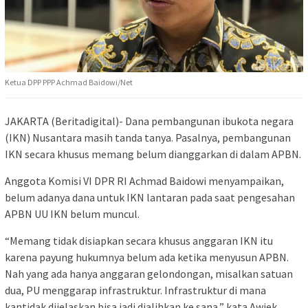
Ketua DPP PPP Achmad Baidowi/Net
JAKARTA (Beritadigital)- Dana pembangunan ibukota negara
(IKN) Nusantara masih tanda tanya. Pasalnya, pembangunan
IKN secara khusus memang belum dianggarkan di dalam APBN.
Anggota Komisi VI DPR RI Achmad Baidowi menyampaikan,
belum adanya dana untuk IKN lantaran pada saat pengesahan
APBN UU IKN belum muncul.
“Memang tidak disiapkan secara khusus anggaran IKN itu
karena payung hukumnya belum ada ketika menyusun APBN.
Nah yang ada hanya anggaran gelondongan, misalkan satuan
dua, PU menggarap infrastruktur. Infrastruktur di mana
kantidak dijelaskan bisa jadi dialihkan ke sana,” kata Awiek