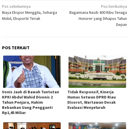
Navigasi
Pos sebelumnya
Pos berikutnya
Biaya Ekspor Menggila, Seharga
Bagaimana Nasib 400 Ribu Tenaga
pos
Mobil, Eksportir Teriak
Honorer yang Dihapus Tahun
Depan
POS TERKAIT
Vonis Jauh di Bawah Tuntutan
Tidak Responsif, Kinerja
KPK! Abdul Wahid Divonis 2
Humas Setwan DPRD Riau
Tahun Penjara, Hakim
Disorot, Wartawan Desak
Bebankan Uang Pengganti
Evaluasi Menyeluruh
Rp1,45 Miliar