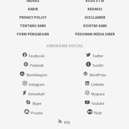
INDEKS
KODE ETIK
KARIR
REDAKSI
PRIVACY POLICY
DISCLAIMER
TENTANG KAMI
KONTAK KAMI
FORM PENGADUAN
PEDOMAN MEDIA SIBER
JARINGAN SOCIAL
Facebook
Twitter
Pinterest
Tumblr
Stumbleupon
WordPress
Instagram
Linkedin
Deviantart
Myspace
Skype
Youtube
Picassa
Flickr
RSS