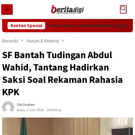
Loncat
ke
konten
hid Divonis 2 Tahun Penjara, Hakim Bebankan Uang Pengganti Rp1
Konten Spesial
Beranda
Hukum & Kriminal
SF Bantah Tudingan Abdul
Wahid, Tantang Hadirkan
Saksi Soal Rekaman Rahasia
KPK
Edi Gustien
Rabu, 3 Juni 2026
39 Dilihat