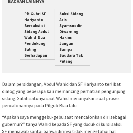
BACAAN LAINNYA
Plt Gubri SF
Saksi Sidang
Hariyanto
Azis
Bersaksi di
Syamsuddin
Sidang Abdul
Diwarning
Wahid Dua
Hakim:
Pendukung
Jangan
Saling
Sampai
Berhadapan
Saudara Tak
Pulang
Dalam persidangan, Abdul Wahid dan SF Hariyanto terlibat
dialog yang beberapa kali memancing perhatian pengunjung
sidang. Salah satunya saat Wahid menanyakan soal proses
pencalonannya pada Pilgub Riau lalu.
“Apakah saya menggebu-gebu saat mencalonkan diri sebagai
gubernur?” tanya Wahid kepada SF yang duduk di kursi saksi.
SF menjawab santai bahwa dirinya tidak mengetahui hal