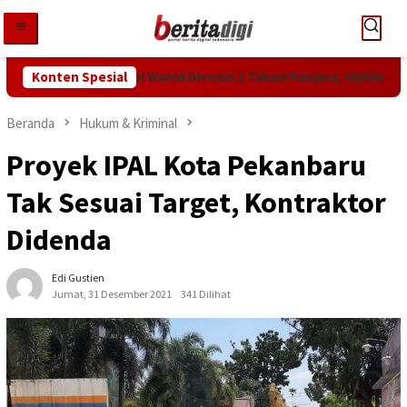
Loncat
ke
konten
utan KPK! Abdul Wahid Divonis 2 Tahun Penjara, Hakim Bebankan 
Konten Spesial
Beranda
Hukum & Kriminal
Proyek IPAL Kota Pekanbaru
Tak Sesuai Target, Kontraktor
Didenda
Edi Gustien
Jumat, 31 Desember 2021
341 Dilihat