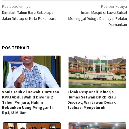
Navigasi
Pos sebelumnya
Pos berikutnya
Dimalam Tahun Baru Beberapa
Imam Masjid di Luwu Sulsel
pos
Jalan Ditutup di Kota Pekanbaru
Meninggal Diduga Dianiaya, Pelaku
Diamankan
POS TERKAIT
Vonis Jauh di Bawah Tuntutan
Tidak Responsif, Kinerja
KPK! Abdul Wahid Divonis 2
Humas Setwan DPRD Riau
Tahun Penjara, Hakim
Disorot, Wartawan Desak
Bebankan Uang Pengganti
Evaluasi Menyeluruh
Rp1,45 Miliar