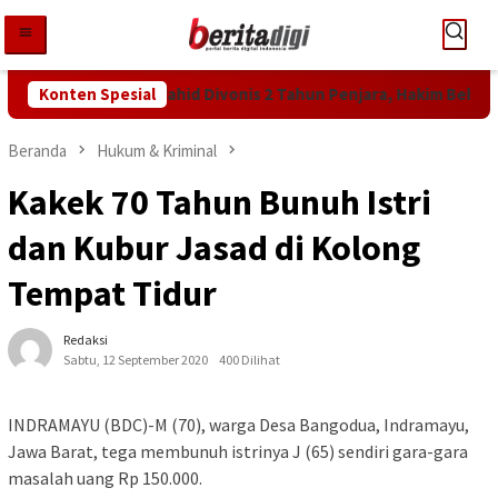
Loncat
ke
konten
an KPK! Abdul Wahid Divonis 2 Tahun Penjara, Hakim Bebankan Ua
Konten Spesial
Beranda
Hukum & Kriminal
Kakek 70 Tahun Bunuh Istri
dan Kubur Jasad di Kolong
Tempat Tidur
Redaksi
Sabtu, 12 September 2020
400 Dilihat
INDRAMAYU (BDC)-M (70), warga Desa Bangodua, Indramayu,
Jawa Barat, tega membunuh istrinya J (65) sendiri gara-gara
masalah uang Rp 150.000.