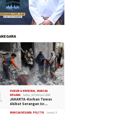
ANEGARA
1
HUKUM & KRIMINAL
,
MANCAA
NEGARA
Sabtu, 10 Februari 2024
JAKARTA-Korban Tewas
Akibat Serangan Isr…
MANCAA NEGARA
,
POLITIK
Jumat, 9