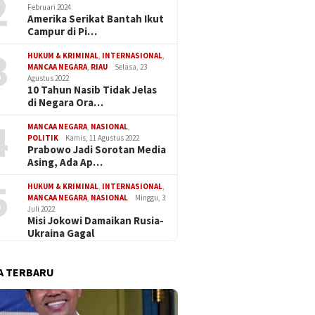
2
Februari 2024
Amerika Serikat Bantah Ikut
Campur di Pi…
3
HUKUM & KRIMINAL
,
INTERNASIONAL
,
MANCAA NEGARA
,
RIAU
Selasa, 23
Agustus 2022
10 Tahun Nasib Tidak Jelas
di Negara Ora…
4
MANCAA NEGARA
,
NASIONAL
,
POLITIK
Kamis, 11 Agustus 2022
Prabowo Jadi Sorotan Media
Asing, Ada Ap…
5
HUKUM & KRIMINAL
,
INTERNASIONAL
,
MANCAA NEGARA
,
NASIONAL
Minggu, 3
Juli 2022
Misi Jokowi Damaikan Rusia-
Ukraina Gagal
A TERBARU