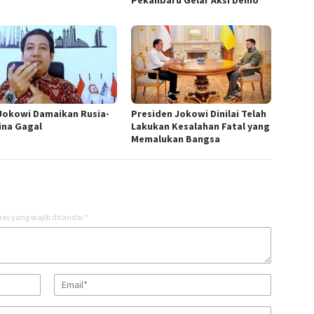
Pekanbaru Gelar Aksi Demo
 Jokowi Damaikan Rusia-
Presiden Jokowi Dinilai Telah
ina Gagal
Lakukan Kesalahan Fatal yang
Memalukan Bangsa
as yang wajib ditandai
*