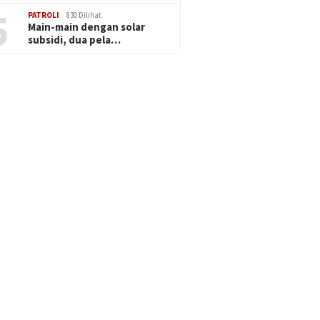
5
PATROLI
830 Dilihat
Main-main dengan solar
subsidi, dua pela…