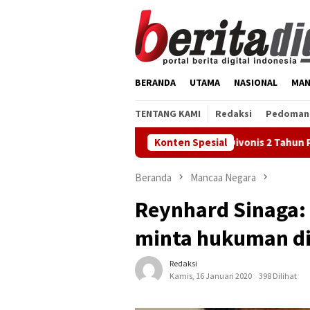
Loncat
ke
konten
BERANDA
UTAMA
NASIONAL
MAN
TENTANG KAMI
Redaksi
Pedoman 
h Tuntutan KPK! Abdul Wahid Divonis 2 Tahun Penjara, Hakim Beb
Konten Spesial
Beranda
Mancaa Negara
Reynhard Sinaga: 
minta hukuman di
Redaksi
Kamis, 16 Januari 2020
398 Dilihat