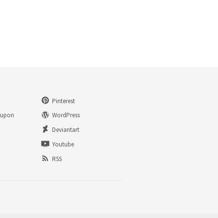
Pinterest
eupon
WordPress
n
Deviantart
Youtube
RSS