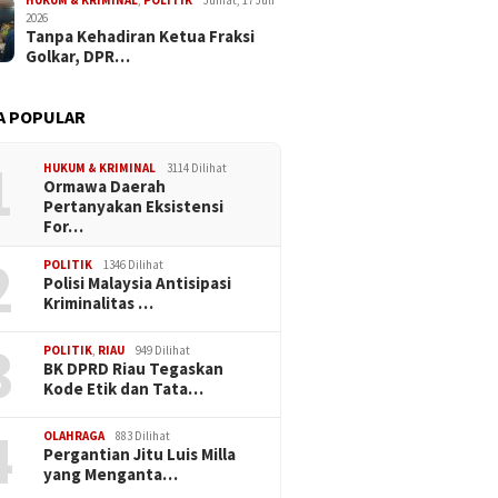
HUKUM & KRIMINAL
,
POLITIK
Jumat, 17 Juli
2026
Tanpa Kehadiran Ketua Fraksi
Golkar, DPR…
A POPULAR
1
HUKUM & KRIMINAL
3114 Dilihat
Ormawa Daerah
Pertanyakan Eksistensi
For…
2
POLITIK
1346 Dilihat
Polisi Malaysia Antisipasi
Kriminalitas …
3
POLITIK
,
RIAU
949 Dilihat
BK DPRD Riau Tegaskan
Kode Etik dan Tata…
4
OLAHRAGA
883 Dilihat
Pergantian Jitu Luis Milla
yang Menganta…