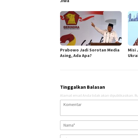
Jiwa
Prabowo Jadi Sorotan Media
Misi
Asing, Ada Apa?
Ukra
Tinggalkan Balasan
Alamat email Anda tidak akan dipublikasikan.
Ru