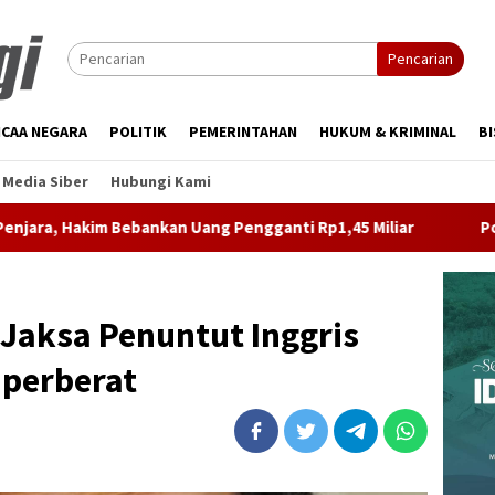
Pencarian
CAA NEGARA
POLITIK
PEMERINTAHAN
HUKUM & KRIMINAL
BI
Media Siber
Hubungi Kami
ankan Uang Pengganti Rp1,45 Miliar
Potensi PAD Belum T
Jaksa Penuntut Inggris
perberat