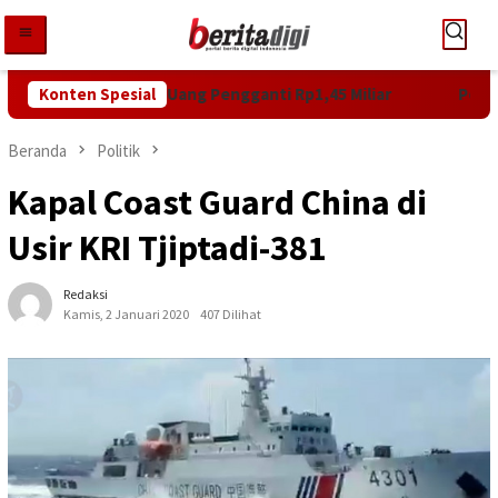
Loncat
ke
konten
Hakim Bebankan Uang Pengganti Rp1,45 Miliar
Konten Spesial
Potensi PA
Beranda
Politik
Kapal Coast Guard China di
Usir KRI Tjiptadi-381
Redaksi
Kamis, 2 Januari 2020
407 Dilihat