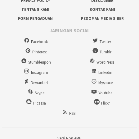
PRIVACY POLICY
DISCLAIMER
TENTANG KAMI
KONTAK KAMI
FORM PENGADUAN
PEDOMAN MEDIA SIBER
JARINGAN SOCIAL
Facebook
Twitter
Pinterest
Tumblr
Stumbleupon
WordPress
Instagram
Linkedin
Deviantart
Myspace
Skype
Youtube
Picassa
Flickr
RSS
Versi Non AMP