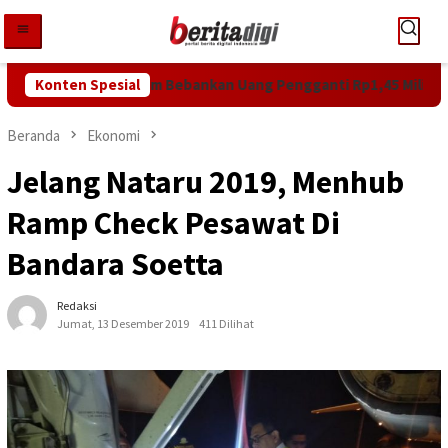
Loncat
ke
konten
n Penjara, Hakim Bebankan Uang Pengganti Rp1,45 Miliar
Konten Spesial
Beranda
Ekonomi
Jelang Nataru 2019, Menhub
Ramp Check Pesawat Di
Bandara Soetta
Redaksi
Jumat, 13 Desember 2019
411 Dilihat