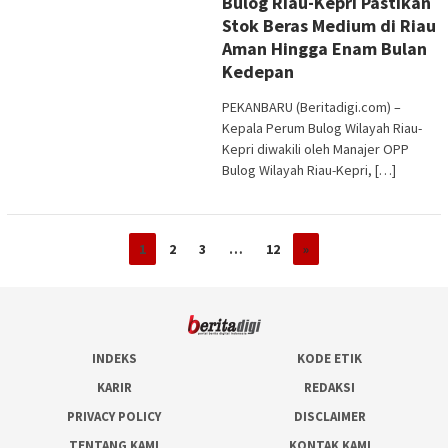
Bulog Riau-Kepri Pastikan
Stok Beras Medium di Riau
Aman Hingga Enam Bulan
Kedepan
PEKANBARU (Beritadigi.com) –
Kepala Perum Bulog Wilayah Riau-
Kepri diwakili oleh Manajer OPP
Bulog Wilayah Riau-Kepri, […]
1
2
3
…
12
»
INDEKS
KODE ETIK
KARIR
REDAKSI
PRIVACY POLICY
DISCLAIMER
TENTANG KAMI
KONTAK KAMI