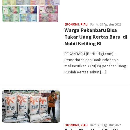
Edi
EKONOMI
,
RIAU
Kamis, 18 Agustus 2022
Warga Pekanbaru Bisa
Gustien
Tukar Uang Kertas Baru di
Mobil Keliling BI
PEKANBARU (Beritadigi.com) –
Pemerintah dan Bank Indonesia
meluncurkan 7 (tujuh) pecahan Uang
Rupiah Kertas Tahun […]
Edi
EKONOMI
,
RIAU
Kamis, 11 Agustus 2022
Gustien