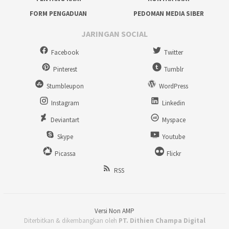
FORM PENGADUAN
PEDOMAN MEDIA SIBER
JARINGAN SOCIAL
Facebook
Twitter
Pinterest
Tumblr
Stumbleupon
WordPress
Instagram
Linkedin
Deviantart
Myspace
Skype
Youtube
Picassa
Flickr
RSS
Versi Non AMP
Diterbitkan & dikembangkan oleh
PT. Dithien Champa Digital