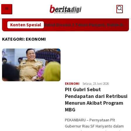
Loncat
ke
konten
an KPK! Abdul Wahid Divonis 2 Tahun Penjara, Hakim Bebankan Ua
Konten Spesial
KATEGORI:
EKONOMI
Edi
EKONOMI
Selasa, 23 Juni 2026
Plt Gubri Sebut
Gustien
Pendapatan dari Retribusi
Menurun Akibat Program
MBG
PEKANBARU – Pernyataan Plt
Gubernur Riau SF Hariyanto dalam