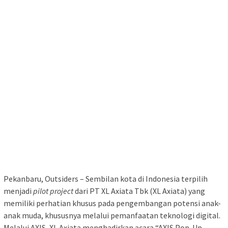
Pekanbaru, Outsiders – Sembilan kota di Indonesia terpilih
menjadi
pilot project
dari PT XL Axiata Tbk (XL Axiata) yang
memiliki perhatian khusus pada pengembangan potensi anak-
anak muda, khususnya melalui pemanfaatan teknologi digital.
Melalui AXIS, XL Axiata menghadirkan acara “AXIS Pop-Up