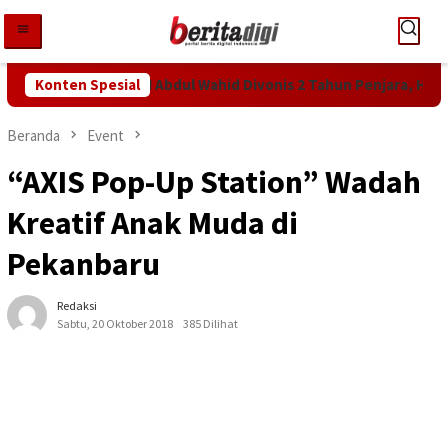
Loncat
ke
konten
wah Tuntutan KPK! Abdul Wahid Divonis 2 Tahun Penjara, Hakim B
Konten Spesial
Beranda
Event
“AXIS Pop-Up Station” Wadah
Kreatif Anak Muda di
Pekanbaru
Redaksi
Sabtu, 20 Oktober 2018
385 Dilihat