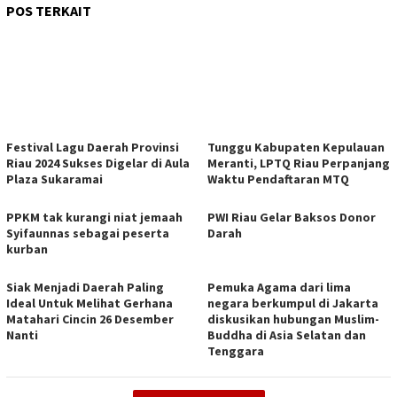
POS TERKAIT
Festival Lagu Daerah Provinsi
Tunggu Kabupaten Kepulauan
Riau 2024 Sukses Digelar di Aula
Meranti, LPTQ Riau Perpanjang
Plaza Sukaramai
Waktu Pendaftaran MTQ
PPKM tak kurangi niat jemaah
PWI Riau Gelar Baksos Donor
Syifaunnas sebagai peserta
Darah
kurban
Siak Menjadi Daerah Paling
Pemuka Agama dari lima
Ideal Untuk Melihat Gerhana
negara berkumpul di Jakarta
Matahari Cincin 26 Desember
diskusikan hubungan Muslim-
Nanti
Buddha di Asia Selatan dan
Tenggara