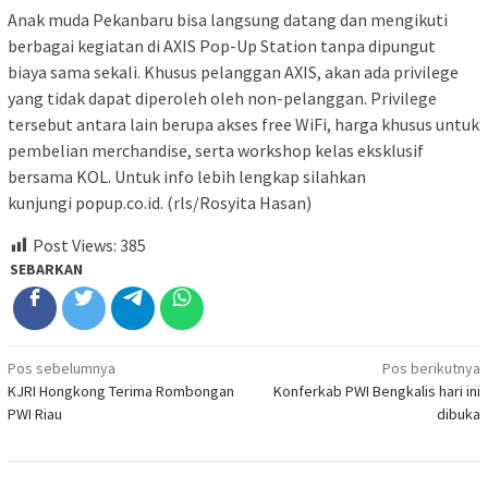
Anak muda Pekanbaru bisa langsung datang dan mengikuti
berbagai kegiatan di AXIS Pop-Up Station tanpa dipungut
biaya sama sekali. Khusus pelanggan AXIS, akan ada privilege
yang tidak dapat diperoleh oleh non-pelanggan. Privilege
tersebut antara lain berupa akses free WiFi, harga khusus untuk
pembelian merchandise, serta workshop kelas eksklusif
bersama KOL. Untuk info lebih lengkap silahkan
kunjungi popup.co.id. (rls/Rosyita Hasan)
Post Views:
385
SEBARKAN
Navigasi
Pos sebelumnya
Pos berikutnya
KJRI Hongkong Terima Rombongan
Konferkab PWI Bengkalis hari ini
pos
PWI Riau
dibuka