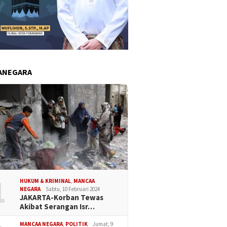
ANEGARA
1
HUKUM & KRIMINAL
,
MANCAA
NEGARA
Sabtu, 10 Februari 2024
JAKARTA-Korban Tewas
Akibat Serangan Isr…
MANCAA NEGARA
,
POLITIK
Jumat, 9