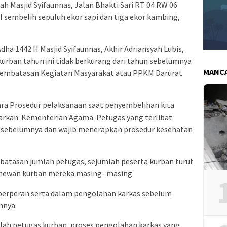
h Masjid Syifaunnas, Jalan Bhakti Sari RT 04 RW 06
H sembelih sepuluh ekor sapi dan tiga ekor kambing,
Adha 1442 H Masjid Syifaunnas, Akhir Adriansyah Lubis,
kurban tahun ini tidak berkurang dari tahun sebelumnya
MANC
embatasan Kegiatan Masyarakat atau PPKM Darurat
ra Prosedur pelaksanaan saat penyembelihan kita
uarkan Kementerian Agama. Petugas yang terlibat
un sebelumnya dan wajib menerapkan prosedur kesehatan
mbatasan jumlah petugas, sejumlah peserta kurban turut
hewan kurban mereka masing- masing.
a berperan serta dalam pengolahan karkas sebelum
hnya.
mlah petugas kurban, proses pengolahan karkas yang