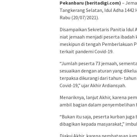
Pekanbaru (beritadigi.com)
– Jemaa
Tangkerang Selatan, Idul Adha 1442 
Rabu (20/07/2021).
Disampaikan Sekretaris Panitia Idul 
niat jemaah menjadi peserta ibadah 
meskipun di tengah Pemberlakuan P
terkait pandemi Covid-19.
“Jumlah peserta 73 jemaah, sementa
sesuaikan dengan aturan yang dikel
terpaksa dikurangi dari tahun- tah
Covid-19,” ujar Akhir Ardiansyah.
Menariknya, lanjut Akhir, karena pe
ambil bagian dalam penyembelihan 
“Bukan itu saja, peserta kurban jug
dibagikan kepada masyarakat,” imbu
Diakui Akhir, karena pembatasan ju