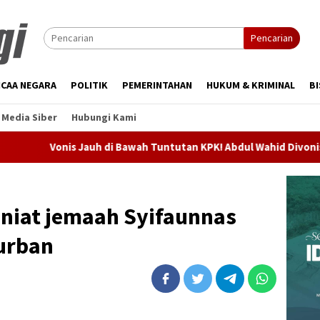
Pencarian
CAA NEGARA
POLITIK
PEMERINTAHAN
HUKUM & KRIMINAL
BI
Media Siber
Hubungi Kami
is Jauh di Bawah Tuntutan KPK! Abdul Wahid Divonis 2 Tahun Pen
 niat jemaah Syifaunnas
kurban