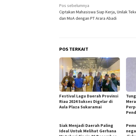
Navigasi
Pos sebelumnya
Ciptakan Mahasiswa Siap Kerja, Unilak Te
pos
dan MoA dengan PT Arara Abadi
POS TERKAIT
Festival Lagu Daerah Provinsi
Tung
Riau 2024 Sukses Digelar di
Mera
Aula Plaza Sukaramai
Perp
Pend
Siak Menjadi Daerah Paling
Pemu
Ideal Untuk Melihat Gerhana
nega