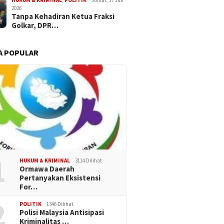
HUKUM & KRIMINAL
,
POLITIK
Jumat, 17 Juli
2026
Tanpa Kehadiran Ketua Fraksi
Golkar, DPR…
A POPULAR
1
HUKUM & KRIMINAL
3114 Dilihat
Ormawa Daerah
Pertanyakan Eksistensi
For…
2
POLITIK
1346 Dilihat
Polisi Malaysia Antisipasi
Kriminalitas …