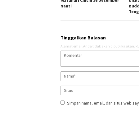
Matahari Cincin 26 Desember
disk
Nanti
Budd
Teng
Tinggalkan Balasan
Alamat email Anda tidak akan dipublikasikan.
Ru
Simpan nama, email, dan situs web say