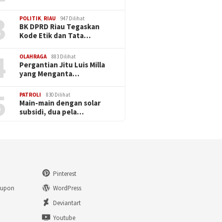
3
POLITIK
,
RIAU
947 Dilihat
BK DPRD Riau Tegaskan
Kode Etik dan Tata…
4
OLAHRAGA
883 Dilihat
Pergantian Jitu Luis Milla
yang Menganta…
5
PATROLI
830 Dilihat
Main-main dengan solar
subsidi, dua pela…
Pinterest
eupon
WordPress
n
Deviantart
Youtube