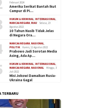
2
Februari 2024
Amerika Serikat Bantah Ikut
Campur di Pi…
3
HUKUM & KRIMINAL
,
INTERNASIONAL
,
MANCAA NEGARA
,
RIAU
Selasa, 23
Agustus 2022
10 Tahun Nasib Tidak Jelas
di Negara Ora…
4
MANCAA NEGARA
,
NASIONAL
,
POLITIK
Kamis, 11 Agustus 2022
Prabowo Jadi Sorotan Media
Asing, Ada Ap…
5
HUKUM & KRIMINAL
,
INTERNASIONAL
,
MANCAA NEGARA
,
NASIONAL
Minggu, 3
Juli 2022
Misi Jokowi Damaikan Rusia-
Ukraina Gagal
A TERBARU