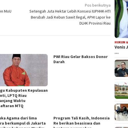
Pos berikutnya
ken MoU
Setengah Juta Hektar Lebih Konsesi IUPHHK-HTI
Berubah Jadi Kebun Sawit Ilegal, APHI Lapor ke
DLHK Provinsi Riau
HUKUM &
Vonis 
…
PWI Riau Gelar Baksos Donor
Darah
gu Kabupaten Kepulauan
nti, LPTQ Riau
anjang Waktu
aftaran MTQ
ka Agama dari lima
Program Tali Kasih, Indonesia
ra berkumpul di Jakarta
Re berikan beasiswa dan