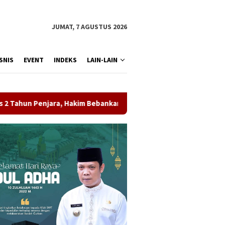
JUMAT, 7 AGUSTUS 2026
SNIS
EVENT
INDEKS
LAIN-LAIN
jara, Hakim Bebankan Uang Pengganti Rp1,45 Miliar
Pote