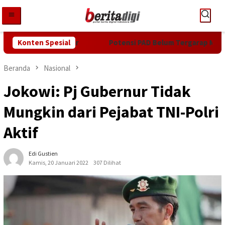
Loncat
ke
konten
ti Rp1,45 Miliar
Konten Spesial
Potensi PAD Belum Tergarap Maksimal,
Beranda
Nasional
Jokowi: Pj Gubernur Tidak
Mungkin dari Pejabat TNI-Polri
Aktif
Edi Gustien
Kamis, 20 Januari 2022
307 Dilihat