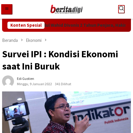
Loncat
ke
konten
ntutan KPK! Abdul Wahid Divonis 2 Tahun Penjara, Hakim Bebanka
Konten Spesial
Beranda
Ekonomi
Survei IPI : Kondisi Ekonomi
saat Ini Buruk
Edi Gustien
Minggu, 9 Januari 2022
341 Dilihat