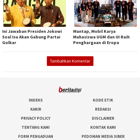
Ini Jawaban Presiden Jokowi
Mantap, Mobil Karya
Soal Isu Akan Gabung Partai
Mahasiswa UGM dan UI Raih
Golkar
Penghargaan di Eropa
Tambahkan Komentar
INDEKS
KODE ETIK
KARIR
REDAKSI
PRIVACY POLICY
DISCLAIMER
TENTANG KAMI
KONTAK KAMI
FORM PENGADUAN
PEDOMAN MEDIA SIBER