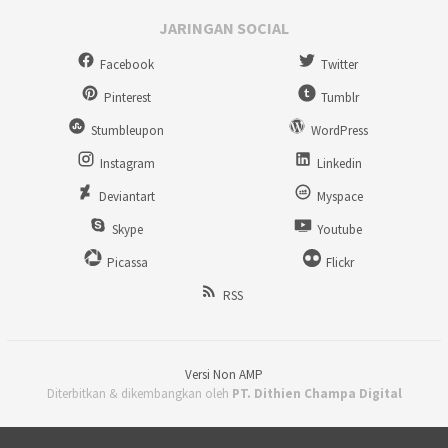
JARINGAN SOCIAL
Facebook
Twitter
Pinterest
Tumblr
Stumbleupon
WordPress
Instagram
Linkedin
Deviantart
Myspace
Skype
Youtube
Picassa
Flickr
RSS
Versi Non AMP
Diterbitkan & dikembangkan oleh
PT. Dithien Champa Digital