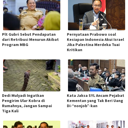
Plt Gubri Sebut Pendapatan
Pernyataan Prabowo soal
dari Retribusi Menurun Akibat
Kesiapan Indonesia Akui Israel
Program MBG
Jika Palestina Merdeka Tuai
Kritikan
Dedi Mulyadi Ingatkan
Kata Jaksa SYL Ancam Pejabat
Pengirim Ular Kobra di
Kementan yang Tak Beri Uang
Rumahnya, Jangan Sampai
Di-“nonjob”-kan
Tiga Kali