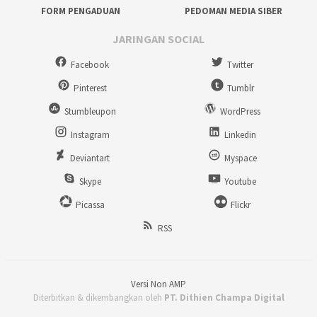
FORM PENGADUAN
PEDOMAN MEDIA SIBER
JARINGAN SOCIAL
Facebook
Twitter
Pinterest
Tumblr
Stumbleupon
WordPress
Instagram
Linkedin
Deviantart
Myspace
Skype
Youtube
Picassa
Flickr
RSS
Versi Non AMP
Diterbitkan & dikembangkan oleh
PT. Dithien Champa Digital