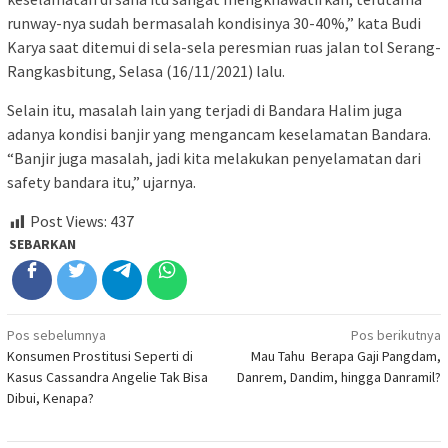
runway-nya sudah bermasalah kondisinya 30-40%,” kata Budi
Karya saat ditemui di sela-sela peresmian ruas jalan tol Serang-
Rangkasbitung, Selasa (16/11/2021) lalu.
Selain itu, masalah lain yang terjadi di Bandara Halim juga
adanya kondisi banjir yang mengancam keselamatan Bandara.
“Banjir juga masalah, jadi kita melakukan penyelamatan dari
safety bandara itu,” ujarnya.
Post Views:
437
SEBARKAN
Navigasi
Pos sebelumnya
Pos berikutnya
Konsumen Prostitusi Seperti di
Mau Tahu Berapa Gaji Pangdam,
pos
Kasus Cassandra Angelie Tak Bisa
Danrem, Dandim, hingga Danramil?
Dibui, Kenapa?