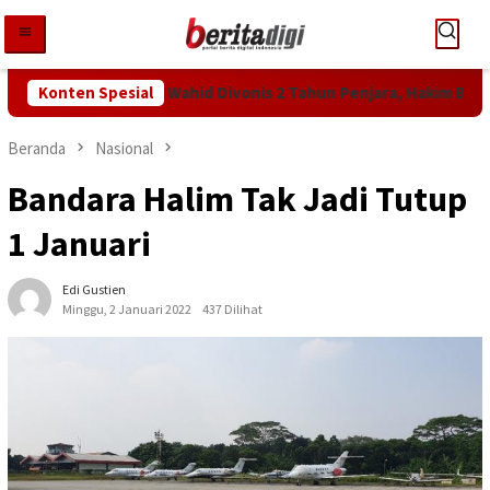
Loncat
ke
konten
tan KPK! Abdul Wahid Divonis 2 Tahun Penjara, Hakim Bebankan U
Konten Spesial
Beranda
Nasional
Bandara Halim Tak Jadi Tutup
1 Januari
Edi Gustien
Minggu, 2 Januari 2022
437 Dilihat