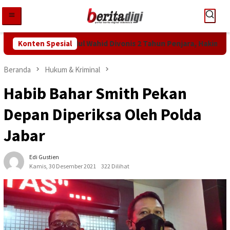
Loncat
ke
konten
untutan KPK! Abdul Wahid Divonis 2 Tahun Penjara, Hakim Bebank
Konten Spesial
Beranda
Hukum & Kriminal
Habib Bahar Smith Pekan
Depan Diperiksa Oleh Polda
Jabar
Edi Gustien
Kamis, 30 Desember 2021
322 Dilihat