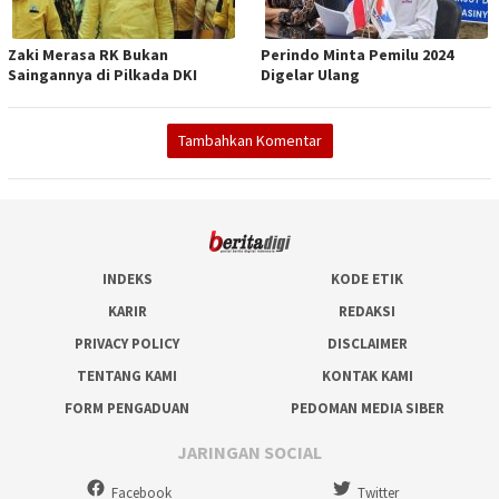
Zaki Merasa RK Bukan
Perindo Minta Pemilu 2024
Saingannya di Pilkada DKI
Digelar Ulang
Tambahkan Komentar
INDEKS
KODE ETIK
KARIR
REDAKSI
PRIVACY POLICY
DISCLAIMER
TENTANG KAMI
KONTAK KAMI
FORM PENGADUAN
PEDOMAN MEDIA SIBER
JARINGAN SOCIAL
Facebook
Twitter