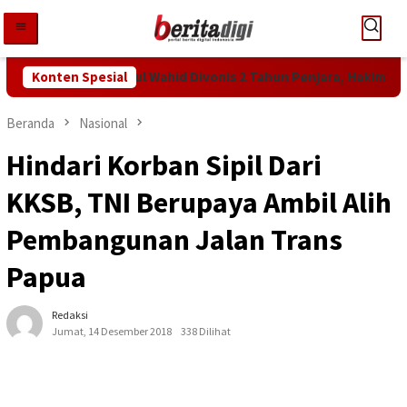
Loncat
ke
konten
ntutan KPK! Abdul Wahid Divonis 2 Tahun Penjara, Hakim Bebanka
Konten Spesial
Beranda
Nasional
Hindari Korban Sipil Dari
KKSB, TNI Berupaya Ambil Alih
Pembangunan Jalan Trans
Papua
Redaksi
Jumat, 14 Desember 2018
338 Dilihat