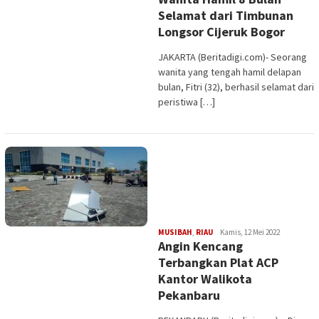
Selamat dari Timbunan
Longsor Cijeruk Bogor
JAKARTA (Beritadigi.com)- Seorang
wanita yang tengah hamil delapan
bulan, Fitri (32), berhasil selamat dari
peristiwa […]
Edi
MUSIBAH
,
RIAU
Kamis, 12 Mei 2022
Angin Kencang
Gustien
Terbangkan Plat ACP
Kantor Walikota
Pekanbaru