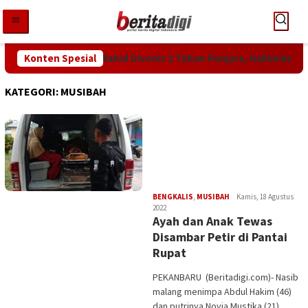
Loncat
ke
konten
an KPK! Abdul Wahid Divonis 2 Tahun Penjara, Hakim Bebankan Ua
Konten Spesial
KATEGORI:
MUSIBAH
Edi
BENGKALIS
,
MUSIBAH
Kamis, 18 Agustus
Gustien
2022
Ayah dan Anak Tewas
Disambar Petir di Pantai
Rupat
PEKANBARU (Beritadigi.com)- Nasib
malang menimpa Abdul Hakim (46)
dan putrinya Novia Mustika (21),