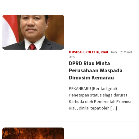
Edi
MUSIBAH
,
POLITIK
,
RIAU
Rabu, 23 Maret
Gustien
2022
DPRD Riau Minta
Perusahaan Waspada
Dimusim Kemarau
PEKANBARU (Beritadigital) –
Penetapan status siaga darurat
Karhutla oleh Pemerintah Provinsi
Riau, dinilai tepat oleh […]