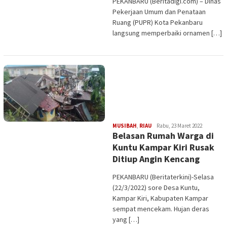
PEKANBARU (Beritadigi.com) – Dinas
Pekerjaan Umum dan Penataan
Ruang (PUPR) Kota Pekanbaru
langsung memperbaiki ornamen […]
Edi
MUSIBAH
,
RIAU
Rabu, 23 Maret 2022
Belasan Rumah Warga di
Gustien
Kuntu Kampar Kiri Rusak
Ditiup Angin Kencang
PEKANBARU (Beritaterkini)-Selasa
(22/3/2022) sore Desa Kuntu,
Kampar Kiri, Kabupaten Kampar
sempat mencekam. Hujan deras
yang […]