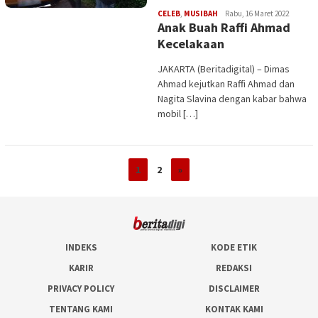
Edi
CELEB
,
MUSIBAH
Rabu, 16 Maret 2022
Anak Buah Raffi Ahmad
Gustien
Kecelakaan
JAKARTA (Beritadigital) – Dimas
Ahmad kejutkan Raffi Ahmad dan
Nagita Slavina dengan kabar bahwa
mobil […]
1
2
»
INDEKS
KODE ETIK
KARIR
REDAKSI
PRIVACY POLICY
DISCLAIMER
TENTANG KAMI
KONTAK KAMI