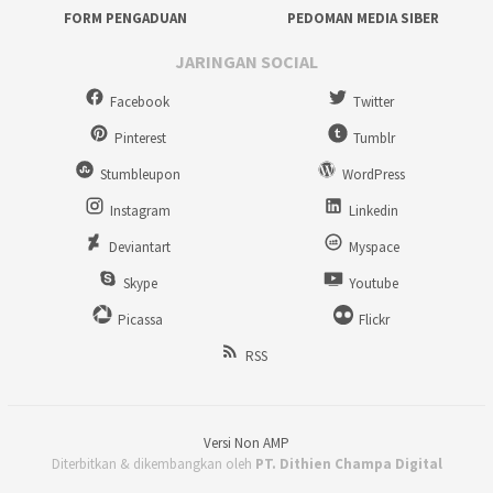
FORM PENGADUAN
PEDOMAN MEDIA SIBER
JARINGAN SOCIAL
Facebook
Twitter
Pinterest
Tumblr
Stumbleupon
WordPress
Instagram
Linkedin
Deviantart
Myspace
Skype
Youtube
Picassa
Flickr
RSS
Versi Non AMP
Diterbitkan & dikembangkan oleh
PT. Dithien Champa Digital