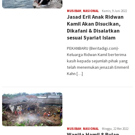
Edi
MUSIBAH
,
NASIONAL
Kamis, 9 Juni 2022
Jasad Eril Anak Ridwan
Gustien
Kamil Akan Disucikan,
Dikafani & Disalatkan
sesuai Syariat Islam
PEKANBARU (Beritadigi.com)-
Keluarga Ridwan Kamil berterima
kasih kepada sejumlah pihak yang
telah menemukan jenazah Emmeril
Kahn […]
Edi
MUSIBAH
,
NASIONAL
Minggu, 22 Mei 2022
Wanita Hamil 8 Bulan
Gustien