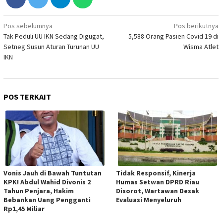
Navigasi
Pos sebelumnya
Pos berikutnya
Tak Peduli UU IKN Sedang Digugat,
5,588 Orang Pasien Covid 19 di
pos
Setneg Susun Aturan Turunan UU
Wisma Atlet
IKN
POS TERKAIT
Vonis Jauh di Bawah Tuntutan
Tidak Responsif, Kinerja
KPK! Abdul Wahid Divonis 2
Humas Setwan DPRD Riau
Tahun Penjara, Hakim
Disorot, Wartawan Desak
Bebankan Uang Pengganti
Evaluasi Menyeluruh
Rp1,45 Miliar