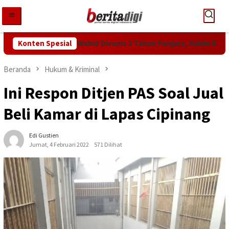
Loncat
ke
konten
an KPK! Abdul Wahid Divonis 2 Tahun Penjara, Hakim Bebankan Ua
Konten Spesial
Beranda
Hukum & Kriminal
Ini Respon Ditjen PAS Soal Jual
Beli Kamar di Lapas Cipinang
Edi Gustien
Jumat, 4 Februari 2022
571 Dilihat