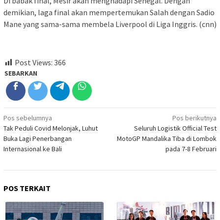
Di babak final, Mesir akan menghadapi Senegal. Dengan
demikian, laga final akan mempertemukan Salah dengan Sadio
Mane yang sama-sama membela Liverpool di Liga Inggris. (cnn)
Post Views:
366
SEBARKAN
Navigasi
Pos sebelumnya
Pos berikutnya
Tak Peduli Covid Melonjak, Luhut
Seluruh Logistik Official Test
pos
Buka Lagi Penerbangan
MotoGP Mandalika Tiba di Lombok
Internasional ke Bali
pada 7-8 Februari
POS TERKAIT