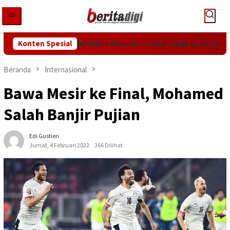
Loncat
ke
konten
ntutan KPK! Abdul Wahid Divonis 2 Tahun Penjara, Hakim Bebanka
Konten Spesial
Beranda
Internasional
Bawa Mesir ke Final, Mohamed
Salah Banjir Pujian
Edi Gustien
Jumat, 4 Februari 2022
366 Dilihat