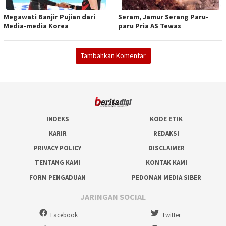
Megawati Banjir Pujian dari
Seram, Jamur Serang Paru-
Media-media Korea
paru Pria AS Tewas
Tambahkan Komentar
INDEKS
KODE ETIK
KARIR
REDAKSI
PRIVACY POLICY
DISCLAIMER
TENTANG KAMI
KONTAK KAMI
FORM PENGADUAN
PEDOMAN MEDIA SIBER
JARINGAN SOCIAL
Facebook
Twitter