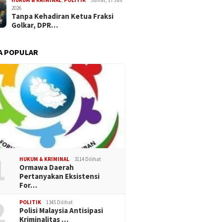
HUKUM & KRIMINAL
,
POLITIK
Jumat, 17 Juli
2026
Tanpa Kehadiran Ketua Fraksi
Golkar, DPR…
A POPULAR
1
HUKUM & KRIMINAL
3114 Dilihat
Ormawa Daerah
Pertanyakan Eksistensi
For…
2
POLITIK
1345 Dilihat
Polisi Malaysia Antisipasi
Kriminalitas …