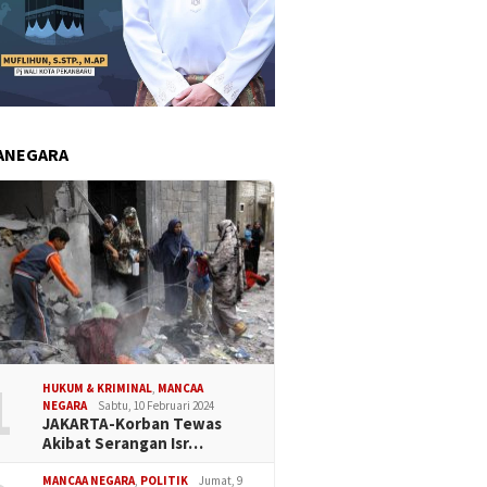
ANEGARA
1
HUKUM & KRIMINAL
,
MANCAA
NEGARA
Sabtu, 10 Februari 2024
JAKARTA-Korban Tewas
Akibat Serangan Isr…
MANCAA NEGARA
,
POLITIK
Jumat, 9