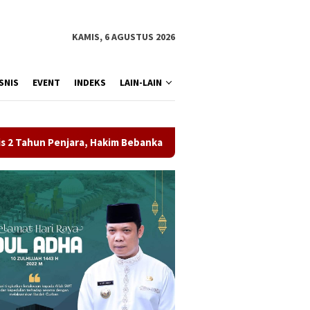
KAMIS, 6 AGUSTUS 2026
SNIS
EVENT
INDEKS
LAIN-LAIN
, Hakim Bebankan Uang Pengganti Rp1,45 Miliar
Potensi 