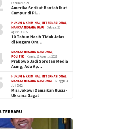
2
Februari 2024
Amerika Serikat Bantah Ikut
Campur di Pi…
3
HUKUM & KRIMINAL
,
INTERNASIONAL
,
MANCAA NEGARA
,
RIAU
Selasa, 23
Agustus 2022
10 Tahun Nasib Tidak Jelas
di Negara Ora…
4
MANCAA NEGARA
,
NASIONAL
,
POLITIK
Kamis, 11 Agustus 2022
Prabowo Jadi Sorotan Media
Asing, Ada Ap…
5
HUKUM & KRIMINAL
,
INTERNASIONAL
,
MANCAA NEGARA
,
NASIONAL
Minggu, 3
Juli 2022
Misi Jokowi Damaikan Rusia-
Ukraina Gagal
A TERBARU