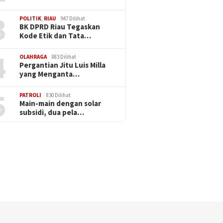
3
POLITIK
,
RIAU
947 Dilihat
BK DPRD Riau Tegaskan
Kode Etik dan Tata…
4
OLAHRAGA
883 Dilihat
Pergantian Jitu Luis Milla
yang Menganta…
5
PATROLI
830 Dilihat
Main-main dengan solar
subsidi, dua pela…