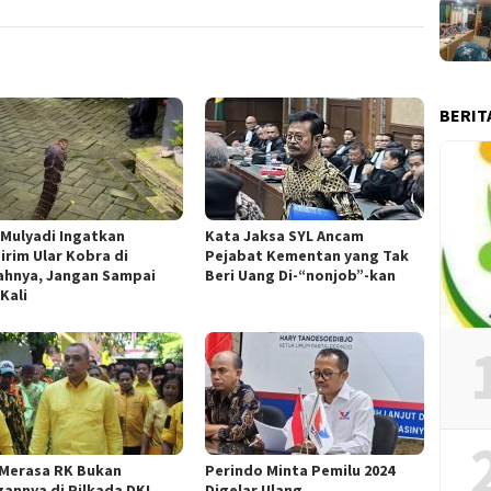
BERIT
 Mulyadi Ingatkan
Kata Jaksa SYL Ancam
irim Ular Kobra di
Pejabat Kementan yang Tak
hnya, Jangan Sampai
Beri Uang Di-“nonjob”-kan
Kali
 Merasa RK Bukan
Perindo Minta Pemilu 2024
gannya di Pilkada DKI
Digelar Ulang