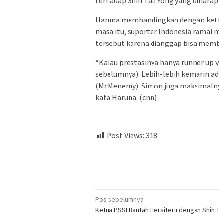
terhadap Shin Tae Yong yang diharapk
Haruna membandingkan dengan ketika
masa itu, suporter Indonesia ramai
tersebut karena dianggap bisa membe
“Kalau prestasinya hanya runner up 
sebelumnya). Lebih-lebih kemarin a
(McMenemy). Simon juga maksimalnya
kata Haruna. (cnn)
Post Views:
318
Navigasi
Pos sebelumnya
Ketua PSSI Bantah Bersiteru dengan Shin 
pos