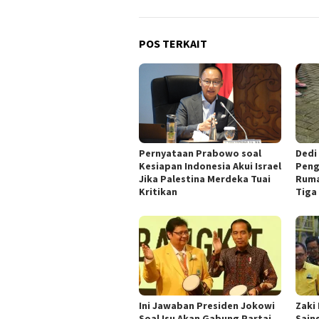
POS TERKAIT
Pernyataan Prabowo soal
Dedi
Kesiapan Indonesia Akui Israel
Peng
Jika Palestina Merdeka Tuai
Ruma
Kritikan
Tiga 
Ini Jawaban Presiden Jokowi
Zaki
Soal Isu Akan Gabung Partai
Sain