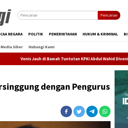
Pencarian
CAA NEGARA
POLITIK
PEMERINTAHAN
HUKUM & KRIMINAL
BI
Media Siber
Hubungi Kami
auh di Bawah Tuntutan KPK! Abdul Wahid Divonis 2 Tahun Penjara
ersinggung dengan Pengurus