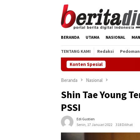
Loncat
ke
konten
BERANDA
UTAMA
NASIONAL
MAN
TENTANG KAMI
Redaksi
Pedoman 
Konten Spesial
Vonis J
Beranda
Nasional
Shin Tae Young T
PSSI
Edi Gustien
Senin, 17 Januari 2022
318 Dilihat