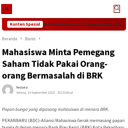
Loncat
ke
konten
h Tuntutan KPK! Abdul Wahid Divonis 2 Tahun Penjara, Hakim Beb
Konten Spesial
Beranda
Bisnis
Mahasiswa Minta Pemegang
Saham Tidak Pakai Orang-
orang Bermasalah di BRK
Redaksi
Selasa, 15 September 2020
422 Dilihat
Papan bunga yang dipasang mahasiswa di menara BRK
.
PEKANBARU (BDC)-Aliansi Mahasiswa Gerak memasang papan
bunga di depan menara Bank Riau Kepri (BRK) Kota Pekanbaru,