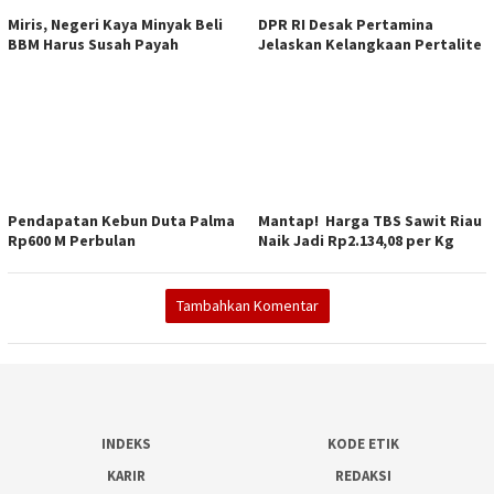
Miris, Negeri Kaya Minyak Beli
DPR RI Desak Pertamina
BBM Harus Susah Payah
Jelaskan Kelangkaan Pertalite
Pendapatan Kebun Duta Palma
Mantap! Harga TBS Sawit Riau
Rp600 M Perbulan
Naik Jadi Rp2.134,08 per Kg
Tambahkan Komentar
INDEKS
KODE ETIK
KARIR
REDAKSI