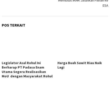
Membuat IKMR Jatuhkan Pilihan ke
ESA
POS TERKAIT
Legislator Asal Rohul Ini
Harga Buah Sawit Riau Naik
Berharap PT Padasa Enam
Lagi
Utama Segera Realisasikan
MoU dengan Masyarakat Rohul