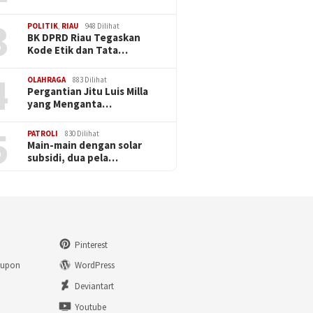
3
POLITIK
,
RIAU
948 Dilihat
BK DPRD Riau Tegaskan
Kode Etik dan Tata…
4
OLAHRAGA
883 Dilihat
Pergantian Jitu Luis Milla
yang Menganta…
5
PATROLI
830 Dilihat
Main-main dengan solar
subsidi, dua pela…
Pinterest
eupon
WordPress
n
Deviantart
Youtube