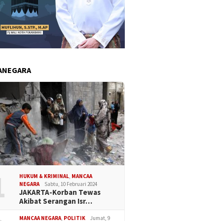
ANEGARA
1
HUKUM & KRIMINAL
,
MANCAA
NEGARA
Sabtu, 10 Februari 2024
JAKARTA-Korban Tewas
Akibat Serangan Isr…
MANCAA NEGARA
,
POLITIK
Jumat, 9