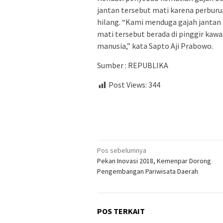
jantan tersebut mati karena perburua
hilang. “Kami menduga gajah jantan 
mati tersebut berada di pinggir kaw
manusia,” kata Sapto Aji Prabowo.
Sumber : REPUBLIKA
Post Views:
344
Navigasi
Pos sebelumnya
Pekan Inovasi 2018, Kemenpar Dorong
pos
Pengembangan Pariwisata Daerah
POS TERKAIT