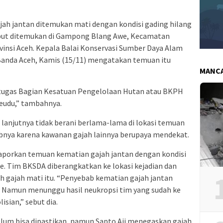
jah jantan ditemukan mati dengan kondisi gading hilang
ebut ditemukan di Gampong Blang Awe, Kecamatan
vinsi Aceh. Kepala Balai Konservasi Sumber Daya Alam
 Banda Aceh, Kamis (15/11) mengatakan temuan itu
MANC
etugas Bagian Kesatuan Pengelolaan Hutan atau BKPH
reudu,” tambahnya.
lanjutnya tidak berani berlama-lama di lokasi temuan
abnya karena kawanan gajah lainnya berupaya mendekat.
aporkan temuan kematian gajah jantan dengan kondisi
ie. Tim BKSDA diberangkatkan ke lokasi kejadian dan
gajah mati itu. “Penyebab kematian gajah jantan
. Namun menunggu hasil neukropsi tim yang sudah ke
sian,” sebut dia.
lum bisa dipastikan, namun Sapto Aji menegaskan gajah