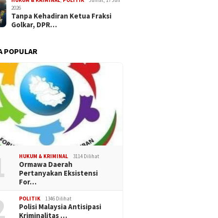
HUKUM & KRIMINAL
,
POLITIK
Jumat, 17 Juli
2026
Tanpa Kehadiran Ketua Fraksi
Golkar, DPR…
A POPULAR
1
HUKUM & KRIMINAL
3114 Dilihat
Ormawa Daerah
Pertanyakan Eksistensi
For…
2
POLITIK
1346 Dilihat
Polisi Malaysia Antisipasi
Kriminalitas …