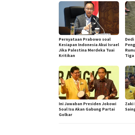
Pernyataan Prabowo soal
Dedi
Kesiapan Indonesia Akui Israel
Peng
Jika Palestina Merdeka Tuai
Ruma
Kritikan
Tiga 
Ini Jawaban Presiden Jokowi
Zaki
Soal Isu Akan Gabung Partai
Sain
Golkar