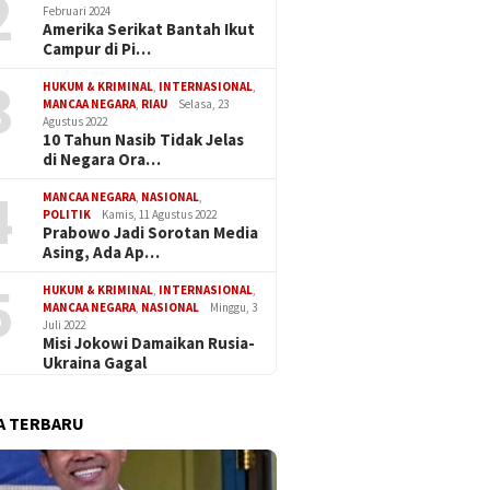
2
Februari 2024
Amerika Serikat Bantah Ikut
Campur di Pi…
3
HUKUM & KRIMINAL
,
INTERNASIONAL
,
MANCAA NEGARA
,
RIAU
Selasa, 23
Agustus 2022
10 Tahun Nasib Tidak Jelas
di Negara Ora…
4
MANCAA NEGARA
,
NASIONAL
,
POLITIK
Kamis, 11 Agustus 2022
Prabowo Jadi Sorotan Media
Asing, Ada Ap…
5
HUKUM & KRIMINAL
,
INTERNASIONAL
,
MANCAA NEGARA
,
NASIONAL
Minggu, 3
Juli 2022
Misi Jokowi Damaikan Rusia-
Ukraina Gagal
A TERBARU