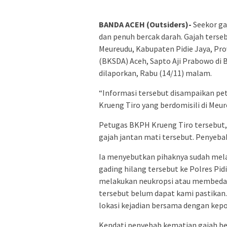
BANDA ACEH (Outsiders)-
Seekor ga
dan penuh bercak darah. Gajah ters
Meureudu, Kabupaten Pidie Jaya, Pro
(BKSDA) Aceh, Sapto Aji Prabowo di
dilaporkan, Rabu (14/11) malam.
“Informasi tersebut disampaikan p
Krueng Tiro yang berdomisili di Meu
Petugas BKPH Krueng Tiro tersebut, 
gajah jantan mati tersebut. Penyeb
Ia menyebutkan pihaknya sudah mel
gading hilang tersebut ke Polres Pid
melakukan neukropsi atau membedah 
tersebut belum dapat kami pastikan
lokasi kejadian bersama dengan kepoli
Kendati penyebab kematian gajah be