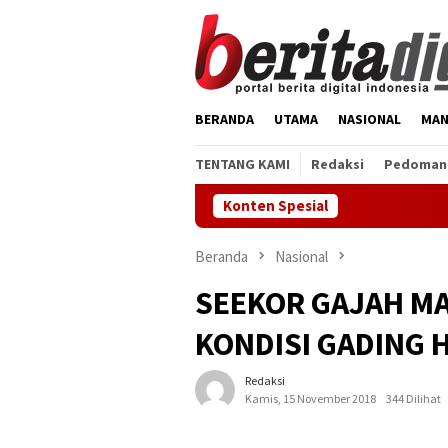
Loncat
ke
konten
BERANDA
UTAMA
NASIONAL
MAN
TENTANG KAMI
Redaksi
Pedoman 
Konten Spesial
Vonis 
Beranda
Nasional
SEEKOR GAJAH M
KONDISI GADING 
Redaksi
Kamis, 15 November 2018
344 Dilihat