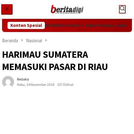
Loncat
ke
konten
Tuntutan KPK! Abdul Wahid Divonis 2 Tahun Penjara, Hakim Beban
Konten Spesial
Beranda
Nasional
HARIMAU SUMATERA
MEMASUKI PASAR DI RIAU
Redaksi
Rabu, 14 November 2018
337 Dilihat