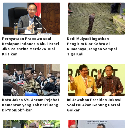
Pernyataan Prabowo soal
Dedi Mulyadi Ingatkan
Kesiapan Indonesia Akui Israel
Pengirim Ular Kobra di
Jika Palestina Merdeka Tuai
Rumahnya, Jangan Sampai
Kritikan
Tiga Kali
Kata Jaksa SYL Ancam Pejabat
Ini Jawaban Presiden Jokowi
Kementan yang Tak Beri Uang
Soal Isu Akan Gabung Partai
Di-“nonjob”-kan
Golkar