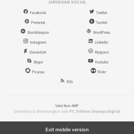
JARINGAN SOCIAL
Facebook
Twitter
Pinterest
Tumblr
Stumbleupon
WordPress
Instagram
Linkedin
Deviantart
Myspace
Skype
Youtube
Picassa
Flickr
RSS
Versi Non AMP
Diterbitkan & dikembangkan oleh
PT. Dithien Champa Digital
Exit mobile version