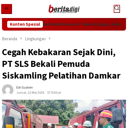
Loncat
ke
konten
ntutan KPK! Abdul Wahid Divonis 2 Tahun Penjara, Hakim Bebanka
Konten Spesial
Beranda
Lingkungan
Cegah Kebakaran Sejak Dini,
PT SLS Bekali Pemuda
Siskamling Pelatihan Damkar
Edi Gustien
Jumat, 22 Mei 2026
57 Dilihat