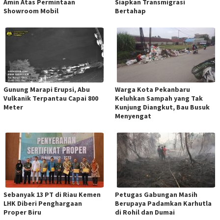
Amin Atas Permintaan
Siapkan Transmigrasi
Showroom Mobil
Bertahap
Gunung Marapi Erupsi, Abu
Warga Kota Pekanbaru
Vulkanik Terpantau Capai 800
Keluhkan Sampah yang Tak
Meter
Kunjung Diangkut, Bau Busuk
Menyengat
Sebanyak 13 PT di Riau Kemen
Petugas Gabungan Masih
LHK Diberi Penghargaan
Berupaya Padamkan Karhutla
Proper Biru
di Rohil dan Dumai