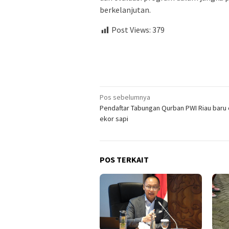
berkelanjutan.
Post Views:
379
Navigasi
Pos sebelumnya
Pendaftar Tabungan Qurban PWI Riau baru 
pos
ekor sapi
POS TERKAIT