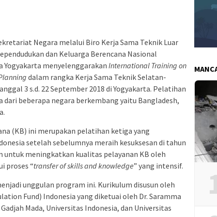
ekretariat Negara melalui Biro Kerja Sama Teknik Luar
Kependudukan dan Keluarga Berencana Nasional
da Yogyakarta menyelenggarakan
International Training on
MANC
Planning
dalam rangka Kerja Sama Teknik Selatan-
anggal 3 s.d. 22 September 2018 di Yogyakarta. Pelatihan
rta dari beberapa negara berkembang yaitu Bangladesh,
a.
ana (KB) ini merupakan pelatihan ketiga yang
donesia setelah sebelumnya meraih kesuksesan di tahun
uan untuk meningkatkan kualitas pelayanan KB oleh
i proses “
transfer of skills and knowledge
” yang intensif.
njadi unggulan program ini. Kurikulum disusun oleh
lation Fund) Indonesia yang diketuai oleh Dr. Saramma
 Gadjah Mada, Universitas Indonesia, dan Universitas