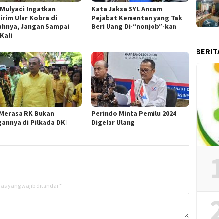
 Mulyadi Ingatkan
Kata Jaksa SYL Ancam
irim Ular Kobra di
Pejabat Kementan yang Tak
hnya, Jangan Sampai
Beri Uang Di-“nonjob”-kan
Kali
BERIT
 Merasa RK Bukan
Perindo Minta Pemilu 2024
gannya di Pilkada DKI
Digelar Ulang
as yang wajib ditandai
*