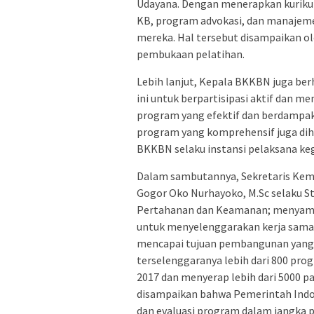
Udayana. Dengan menerapkan kurikul
KB, program advokasi, dan manajemen
mereka. Hal tersebut disampaikan o
pembukaan pelatihan.
Lebih lanjut, Kepala BKKBN juga b
ini untuk berpartisipasi aktif dan m
program yang efektif dan berdampak 
program yang komprehensif juga di
BKKBN selaku instansi pelaksana ke
Dalam sambutannya, Sekretaris Kement
Gogor Oko Nurhayoko, M.Sc selaku Sta
Pertahanan dan Keamanan; menyam
untuk menyelenggarakan kerja sama
mencapai tujuan pembangunan yang 
terselenggaranya lebih dari 800 p
2017 dan menyerap lebih dari 5000 pa
disampaikan bahwa Pemerintah Indo
dan evaluasi program dalam jangka 