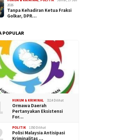
HUKUM & KRIMINAL
,
POLITIK
Jumat, 17 Juli
2026
Tanpa Kehadiran Ketua Fraksi
Golkar, DPR…
A POPULAR
1
HUKUM & KRIMINAL
3114 Dilihat
Ormawa Daerah
Pertanyakan Eksistensi
For…
2
POLITIK
1350 Dilihat
Polisi Malaysia Antisipasi
Kriminalitas …