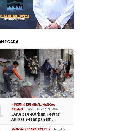
ANEGARA
1
HUKUM & KRIMINAL
,
MANCAA
NEGARA
Sabtu, 10 Februari 2024
JAKARTA-Korban Tewas
Akibat Serangan Isr…
MANCAA NEGARA
,
POLITIK
Jumat, 9