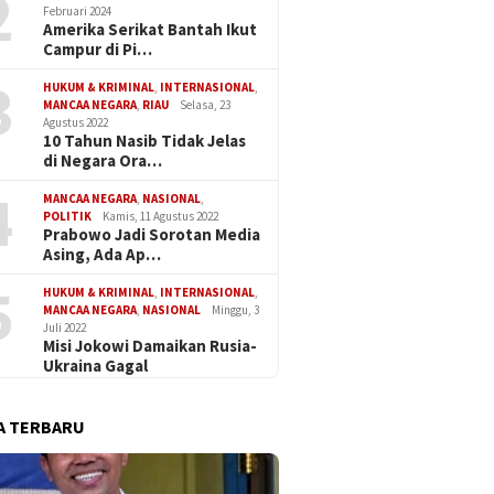
2
Februari 2024
Amerika Serikat Bantah Ikut
Campur di Pi…
3
HUKUM & KRIMINAL
,
INTERNASIONAL
,
MANCAA NEGARA
,
RIAU
Selasa, 23
Agustus 2022
10 Tahun Nasib Tidak Jelas
di Negara Ora…
4
MANCAA NEGARA
,
NASIONAL
,
POLITIK
Kamis, 11 Agustus 2022
Prabowo Jadi Sorotan Media
Asing, Ada Ap…
5
HUKUM & KRIMINAL
,
INTERNASIONAL
,
MANCAA NEGARA
,
NASIONAL
Minggu, 3
Juli 2022
Misi Jokowi Damaikan Rusia-
Ukraina Gagal
A TERBARU