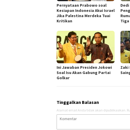
Pernyataan Prabowo soal
Dedi
Kesiapan Indonesia Akui Israel
Peng
Jika Palestina Merdeka Tuai
Ruma
Kritikan
Tiga 
Ini Jawaban Presiden Jokowi
Zaki
Soal Isu Akan Gabung Partai
Sain
Golkar
Tinggalkan Balasan
Alamat email Anda tidak akan dipublikasikan.
Ru