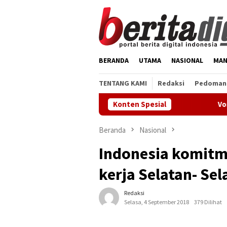
Loncat
ke
konten
BERANDA
UTAMA
NASIONAL
MAN
TENTANG KAMI
Redaksi
Pedoman 
Konten Spesial
Vonis Jauh di Ba
Beranda
Nasional
Indonesia komit
kerja Selatan- Sel
Redaksi
Selasa, 4 September 2018
379 Dilihat