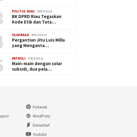
3
POLITIK
,
RIAU
949 Dilihat
BK DPRD Riau Tegaskan
Kode Etik dan Tata…
4
OLAHRAGA
884 Dilihat
Pergantian Jitu Luis Milla
yang Menganta…
5
PATROLI
830 Dilihat
Main-main dengan solar
subsidi, dua pela…
Pinterest
eupon
WordPress
n
Deviantart
Youtube