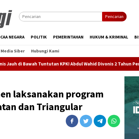
Pencarian
CAA NEGARA
POLITIK
PEMERINTAHAN
HUKUM & KRIMINAL
BI
Media Siber
Hubungi Kami
wah Tuntutan KPK! Abdul Wahid Divonis 2 Tahun Penjara, Hakim B
men laksanakan program
atan dan Triangular