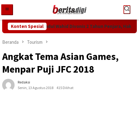
Loncat
ke
konten
Tuntutan KPK! Abdul Wahid Divonis 2 Tahun Penjara, Hakim Beba
Konten Spesial
Beranda
Tourism
Angkat Tema Asian Games,
Menpar Puji JFC 2018
Redaksi
Senin, 13 Agustus 2018
415 Dilihat