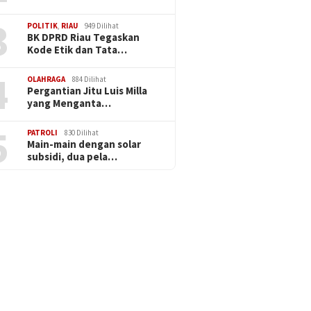
3
POLITIK
,
RIAU
949 Dilihat
BK DPRD Riau Tegaskan
Kode Etik dan Tata…
4
OLAHRAGA
884 Dilihat
Pergantian Jitu Luis Milla
yang Menganta…
5
PATROLI
830 Dilihat
Main-main dengan solar
subsidi, dua pela…