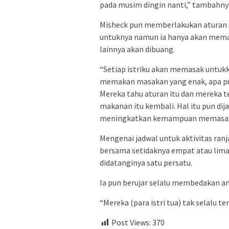
pada musim dingin nanti,” tambahny
Misheck pun memberlakukan aturan k
untuknya namun ia hanya akan mema
lainnya akan dibuang.
“Setiap istriku akan memasak untukk
memakan masakan yang enak, apa pun
Mereka tahu aturan itu dan mereka t
makanan itu kembali. Hal itu pun di
meningkatkan kemampuan memasakny
Mengenai jadwal untuk aktivitas ran
bersama setidaknya empat atau lima 
didatanginya satu persatu.
Ia pun berujar selalu membedakan an
“Mereka (para istri tua) tak selalu t
Post Views:
370