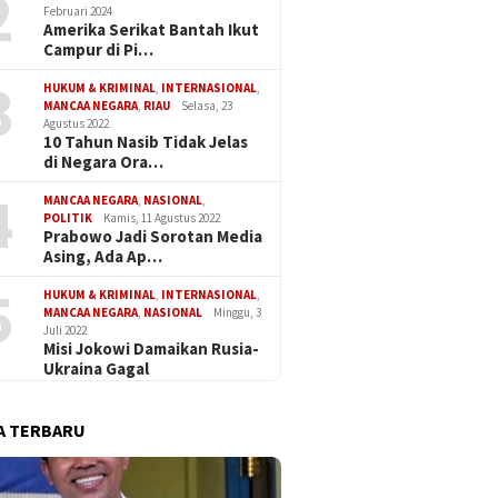
2
Februari 2024
Amerika Serikat Bantah Ikut
Campur di Pi…
3
HUKUM & KRIMINAL
,
INTERNASIONAL
,
MANCAA NEGARA
,
RIAU
Selasa, 23
Agustus 2022
10 Tahun Nasib Tidak Jelas
di Negara Ora…
4
MANCAA NEGARA
,
NASIONAL
,
POLITIK
Kamis, 11 Agustus 2022
Prabowo Jadi Sorotan Media
Asing, Ada Ap…
5
HUKUM & KRIMINAL
,
INTERNASIONAL
,
MANCAA NEGARA
,
NASIONAL
Minggu, 3
Juli 2022
Misi Jokowi Damaikan Rusia-
Ukraina Gagal
A TERBARU