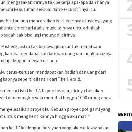
pun mengatakan dirinya tak bekerja apa-apa dan hanya
hi kebutuhan seksual dari ke-16 istrinya itu.
ahi atau pun menceraikan istri-istrinya di usianya yang
at untuk mencari gadis muda lainnya untuk dinikahi
 sudah tak bisa lagi melayani dirinya.
, Misheck justru tak berkewajiban untuk menafkahi
ng karena mendapatkan kiriman uang dari anak-anaknya.
hidup dengan mewah di sana.
Aku terus-terusan mendapatkan hadiah dan uang dari
gkapnya seperti dilansir dari The Herald.
mencari istri ke-17. Ia pun berujar, dirinya tak akan
stri dan mungkin saja memiliki hingga 1000 orang anak.
h menyelesaikan proyek ku. Sebuah proyek poligami yang
BERIT
iat untuk menghentikannya hingga aku mati.”
han ke-17 ku dengan perayaan yang akan dilaksanakan