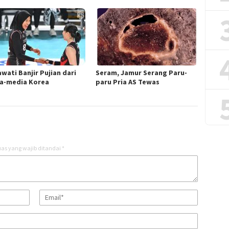
wati Banjir Pujian dari
Seram, Jamur Serang Paru-
a-media Korea
paru Pria AS Tewas
as yang wajib ditandai
*