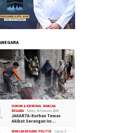
ANEGARA
1
HUKUM & KRIMINAL
,
MANCAA
NEGARA
Sabtu, 10 Februari 2024
JAKARTA-Korban Tewas
Akibat Serangan Isr…
MANCAA NEGARA
,
POLITIK
Jumat, 9