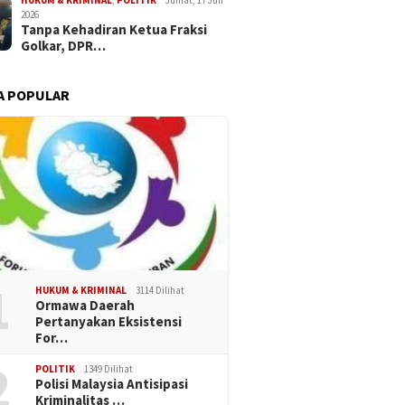
HUKUM & KRIMINAL
,
POLITIK
Jumat, 17 Juli
2026
Tanpa Kehadiran Ketua Fraksi
Golkar, DPR…
A POPULAR
1
HUKUM & KRIMINAL
3114 Dilihat
Ormawa Daerah
Pertanyakan Eksistensi
For…
2
POLITIK
1349 Dilihat
Polisi Malaysia Antisipasi
Kriminalitas …