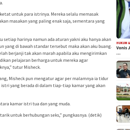
a.
etat untuk para istrinya. Mereka selalu memasak
kan masakan yang paling enak saja, sementara yang
u setiap harinya namun ada aturan yakni aku hanya akan
HUKUM &
 yang di bawah standar tersebut maka akan aku buang.
Vonis 
elah berjanji tak akan marah apabila aku mengirimkan
…
jadikan pelajaran berharga untuk mereka agar
a,” tutur Misheck.
jang, Misheck pun mengatur agar per malamnya ia tidur
istri yang berada di dalam tiap-tiap kamar yang akan
tara kamar istri tua dan yang muda.
ertarik untuk berhubungan seks,” pungkasnya. (detik)