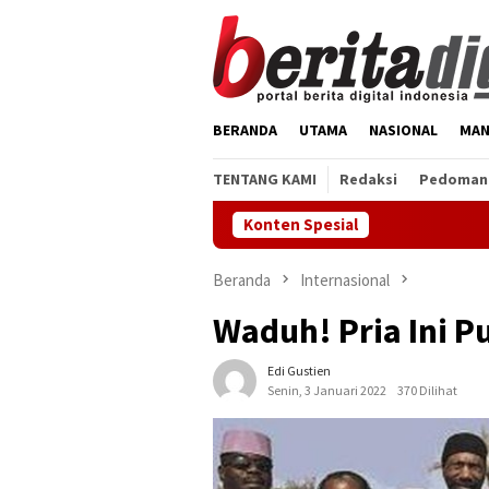
Loncat
ke
konten
BERANDA
UTAMA
NASIONAL
MAN
TENTANG KAMI
Redaksi
Pedoman 
Konten Spesial
Vonis Ja
Beranda
Internasional
Waduh! Pria Ini P
Edi Gustien
Senin, 3 Januari 2022
370 Dilihat