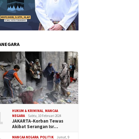
ANEGARA
1
HUKUM & KRIMINAL
,
MANCAA
NEGARA
Sabtu, 10 Februari 2024
JAKARTA-Korban Tewas
Akibat Serangan Isr…
MANCAA NEGARA
,
POLITIK
Jumat, 9