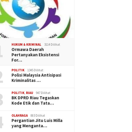
1
HUKUM & KRIMINAL
3114 Dilihat
Ormawa Daerah
Pertanyakan Eksistensi
For…
2
POLITIK
1345 Dilihat
Polisi Malaysia Antisipasi
Kriminalitas …
3
POLITIK
,
RIAU
947 Dilihat
BK DPRD Riau Tegaskan
Kode Etik dan Tata…
4
OLAHRAGA
883 Dilihat
Pergantian Jitu Luis Milla
yang Menganta…