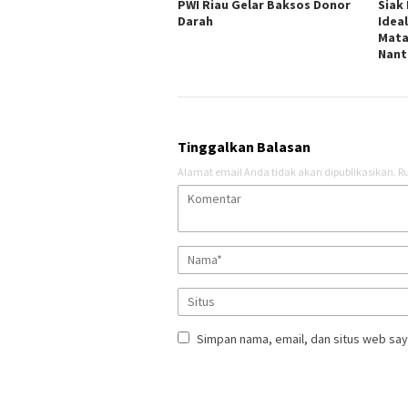
PWI Riau Gelar Baksos Donor
Siak
Darah
Idea
Mata
Nant
Tinggalkan Balasan
Alamat email Anda tidak akan dipublikasikan.
Ru
Simpan nama, email, dan situs web say