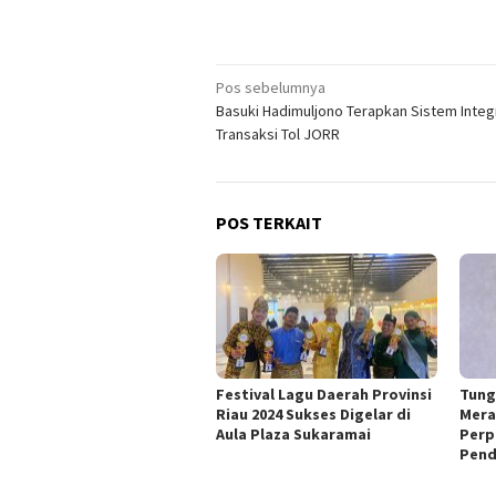
Navigasi
Pos sebelumnya
Basuki Hadimuljono Terapkan Sistem Integ
pos
Transaksi Tol JORR
POS TERKAIT
Festival Lagu Daerah Provinsi
Tung
Riau 2024 Sukses Digelar di
Mera
Aula Plaza Sukaramai
Perp
Pend