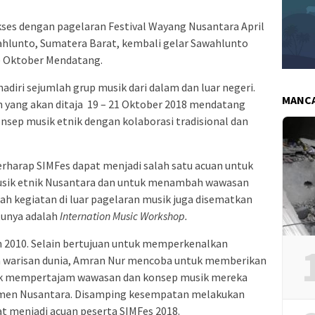
kses dengan pagelaran Festival Wayang Nusantara April
wahlunto, Sumatera Barat, kembali gelar Sawahlunto
s) Oktober Mendatang.
hadiri sejumlah grup musik dari dalam dan luar negeri.
MANC
n yang akan ditaja 19 – 21 Oktober 2018 mendatang
nsep musik etnik dengan kolaborasi tradisional dan
rharap SIMFes dapat menjadi salah satu acuan untuk
usik etnik Nusantara dan untuk menambah wawasan
lah kegiatan di luar pagelaran musik juga disematkan
tunya adalah
Internation Music Workshop.
n 2010. Selain bertujuan untuk memperkenalkan
 warisan dunia, Amran Nur mencoba untuk memberikan
tuk mempertajam wawasan dan konsep musik mereka
umen Nusantara. Disamping kesempatan melakukan
at menjadi acuan peserta SIMFes 2018.