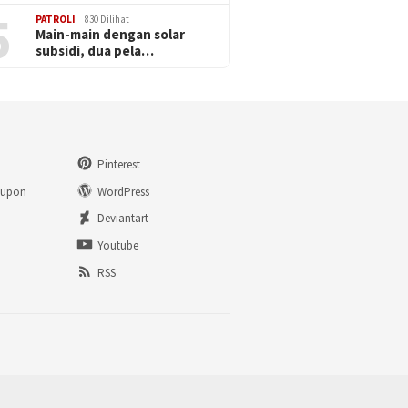
5
PATROLI
830 Dilihat
Main-main dengan solar
subsidi, dua pela…
Pinterest
eupon
WordPress
n
Deviantart
Youtube
RSS