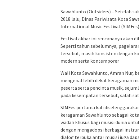
Sawahlunto (Outsiders) – Setelah su
2018 lalu, Dinas Pariwisata Kota Sa
International Music Festival (SIMFe
Festival akbar ini rencananya akan di
Seperti tahun sebelumnya, pagelara
tersebut, masih konsisten dengan ko
modern serta kontemporer
Wali Kota Sawahlunto, Amran Nur, be
mengenal lebih dekat keragaman m
peserta serta pencinta musik, sejum
pada kesempatan tersebut, salah sa
SIMFes pertama kali diselenggaraka
keragaman Sawahlunto sebagai kota
wadah khusus bagi musisi dunia un
dengan mengadopsi berbagai instr
dialog terbuka antar musisi juga dap