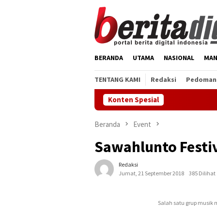
Loncat
ke
konten
BERANDA
UTAMA
NASIONAL
MAN
TENTANG KAMI
Redaksi
Pedoman 
Konten Spesial
Beranda
Event
Sawahlunto Festiv
Redaksi
Jumat, 21 September 2018
385 Dilihat
Salah satu grup musik 