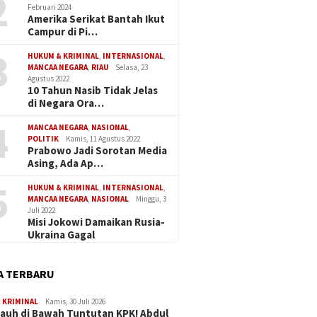
2
Februari 2024
Amerika Serikat Bantah Ikut
Campur di Pi…
3
HUKUM & KRIMINAL
,
INTERNASIONAL
,
MANCAA NEGARA
,
RIAU
Selasa, 23
Agustus 2022
10 Tahun Nasib Tidak Jelas
di Negara Ora…
4
MANCAA NEGARA
,
NASIONAL
,
POLITIK
Kamis, 11 Agustus 2022
Prabowo Jadi Sorotan Media
Asing, Ada Ap…
5
HUKUM & KRIMINAL
,
INTERNASIONAL
,
MANCAA NEGARA
,
NASIONAL
Minggu, 3
Juli 2022
Misi Jokowi Damaikan Rusia-
Ukraina Gagal
A TERBARU
 KRIMINAL
Kamis, 30 Juli 2026
Jauh di Bawah Tuntutan KPK! Abdul