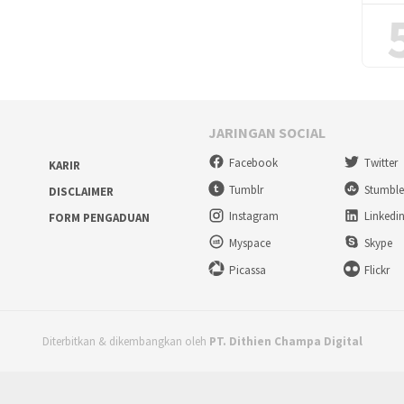
JARINGAN SOCIAL
Facebook
Twitter
KARIR
Tumblr
Stumbl
DISCLAIMER
Instagram
Linkedi
FORM PENGADUAN
Myspace
Skype
Picassa
Flickr
Diterbitkan & dikembangkan oleh
PT. Dithien Champa Digital