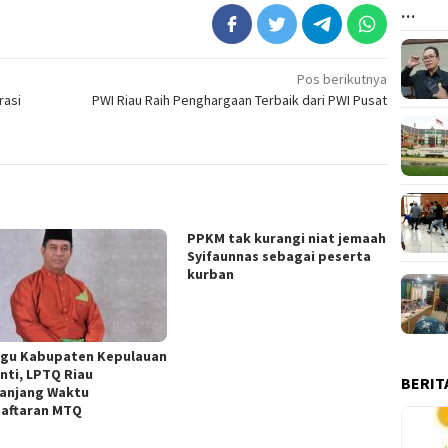
…
Pos berikutnya
rasi
PWI Riau Raih Penghargaan Terbaik dari PWI Pusat
PPKM tak kurangi niat jemaah
Syifaunnas sebagai peserta
kurban
gu Kabupaten Kepulauan
nti, LPTQ Riau
BERIT
anjang Waktu
aftaran MTQ