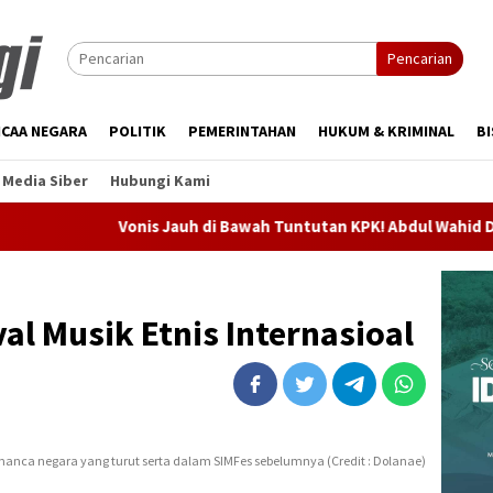
Pencarian
CAA NEGARA
POLITIK
PEMERINTAHAN
HUKUM & KRIMINAL
BI
Media Siber
Hubungi Kami
Vonis Jauh di Bawah Tuntutan KPK! Abdul Wahid Divonis 2 Tah
al Musik Etnis Internasioal
manca negara yang turut serta dalam SIMFes sebelumnya (Credit : Dolanae)